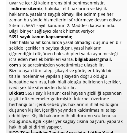
uyar ve içeriği kaldır prensibini benimsenmiştir.
indirme sitemiz;
hukuka, telif haklarına ve kişilik
haklarına, yasalara saygılı olmayı ilke edinmiş ve her
zaman bu yönde hizmetlerini sürdürmeye devam ediyor.
Sitemiz, 5651 sayılı kanunun 2. Maddesi kapsamında,
Bilgi bir yer sağlayıcı olarak hizmet veriyor.
5651 sayılı kanun kapsamında;
Telif hakkına ait konularda yasal olmadığı düşünülen bir
şekilde içeriklerin paylaşıldığını, yasal hakların
çiğnendiğini düşünen hak sahipleri ya da aynı mesleği
icra eden meslek birlikleri varsa,
bilgiabuse@gmail.
com
site adresimizden yönetimimize ulaşabilir.
Bize ulaşan tüm talep, şikayet ve görüşler büyük bir
titizle incelenir ve yapılan şikayetin doğru olduğu
kanaatine varılırsa, hak ihlali olduğu belirlenen içerikler,
ivedi şekilde sitemizden kaldırılır.
Dikkat!
5651 sayılı kanun; özel hayatın gizliliği açısından
çeşitli düzenlemeler getirmiştir. İnternet üzerinde
herhangi bir içerik sebebiyle, haklarının ihlal edildiğini
düşünen kişiler, içeriğin yayından kaldırılmasını talep
edebiliyor. Kişilik haklarının ihlali durumu söz konusu
olduğunda, ilgili kişiler yer sağlayıcısına başvuru yaparak
hak ihlali bildirimi yapıyor.
NOT: Tüm İçerikler Tanıtım Amaçlıdır, Lütfen Yasal