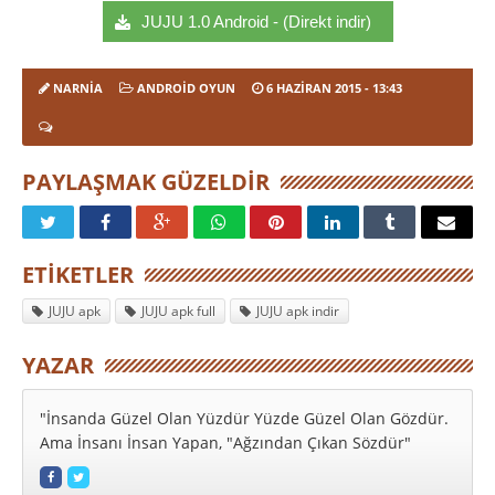
JUJU 1.0 Android - (Direkt indir)
NARNIA
ANDROID OYUN
6 HAZIRAN 2015
- 13:43
PAYLAŞMAK GÜZELDIR
ETIKETLER
JUJU apk
JUJU apk full
JUJU apk indir
YAZAR
"İnsanda Güzel Olan Yüzdür Yüzde Güzel Olan Gözdür.
Ama İnsanı İnsan Yapan, "Ağzından Çıkan Sözdür"