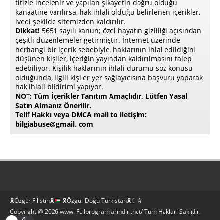
titizle incelenir ve yapılan şikayetin doğru olduğu
kanaatine varılırsa, hak ihlali olduğu belirlenen içerikler,
ivedi şekilde sitemizden kaldırılır.
Dikkat!
5651 sayılı kanun; özel hayatın gizliliği açısından
çeşitli düzenlemeler getirmiştir. İnternet üzerinde
herhangi bir içerik sebebiyle, haklarının ihlal edildiğini
düşünen kişiler, içeriğin yayından kaldırılmasını talep
edebiliyor. Kişilik haklarının ihlali durumu söz konusu
olduğunda, ilgili kişiler yer sağlayıcısına başvuru yaparak
hak ihlali bildirimi yapıyor.
NOT: Tüm İçerikler Tanıtım Amaçlıdır, Lütfen Yasal
Satın Almanız Önerilir.
Telif Hakkı veya DMCA mail to iletişim:
bilgiabuse@gmail. com
🎗Özgür Filistin🎗
🎗Özgür Doğu Türkistan🎗☾☆
Copyright @ 2026 www. Fullprogramlarindir .net/ Tüm Hakları Saklıdır.