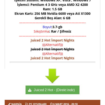
İşletim Sistemi: Windows XP, Vista , Windows 7
İşlemci: Pentium 4 3 GHz veya AMD X2 4200
Ram: 1.5 GB
Ekran Kartı: 256 MB Nvidia 6600 veya Ati X1300
Gerekli Boş Alan: 6 GB
————————————————————-
Boyut
:3.7-gb
Sıkıştırma
: Rar / Şifresiz
————————————————————–
Juiced 2 Hot İmport Nights
(((Alternatif)))
Juiced 2 Hot İmport Nights
(((Alternatif)))
Juiced 2 Hot İmport Nights
Juiced 2 Hot - (Direkt indir)
NARNIA
PC OYUNLARI
6 MART 2016
- 20:10