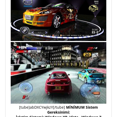
[tube]abDXCYwjkzY[/tube]
MİNİMUM Sistem
Gereksinimi: