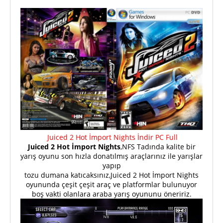
Juiced 2 Hot İmport Nights İndir PC Full
Juiced 2 Hot İmport Nights
,NFS Tadında kalite bir
yarış oyunu son hızla donatılmış araçlarınız ile yarışlar
yapıp
tozu dumana katıcaksınız,Juiced 2 Hot İmport Nights
oyununda çeşit çeşit araç ve platformlar bulunuyor
boş vakti olanlara araba yarış oyununu öneririz.