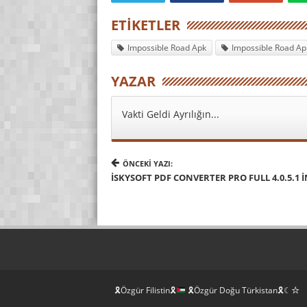
ETIKETLER
Impossible Road Apk
Impossible Road A
YAZAR
Vakti Geldi Ayrılığın...
ÖNCEKI YAZI:
ISKYSOFT PDF CONVERTER PRO FULL 4.0.5.1 
🎗Özgür Filistin🎗
🎗Özgür Doğu Türkistan🎗☾☆