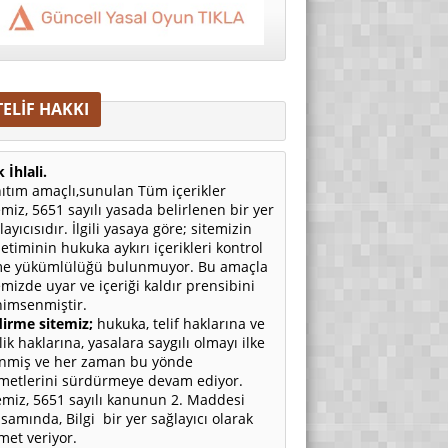
TELİF HAKKI
 İhlali.
ıtım amaçlı,sunulan Tüm içerikler
emiz, 5651 sayılı yasada belirlenen bir yer
layıcısıdır. İlgili yasaya göre; sitemizin
etiminin hukuka aykırı içerikleri kontrol
e yükümlülüğü bulunmuyor. Bu amaçla
emizde uyar ve içeriği kaldır prensibini
imsenmiştir.
irme sitemiz;
hukuka, telif haklarına ve
ilik haklarına, yasalara saygılı olmayı ilke
nmiş ve her zaman bu yönde
metlerini sürdürmeye devam ediyor.
emiz, 5651 sayılı kanunun 2. Maddesi
samında, Bilgi bir yer sağlayıcı olarak
met veriyor.