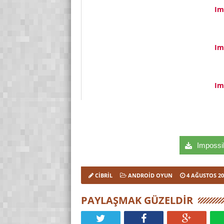
Im
Im
Im
Impossib
CIBRIL
ANDROID OYUN
4 AĞUSTOS 20
PAYLAŞMAK GÜZELDIR