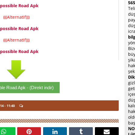
565
possible Road Apk
Tel
düş
(((Alternatif)))
pay
düş
possible Road Apk
icr
bil
(((Alternatif)))
yön
Biz
possible Road Apk
büy
şik
hak
şek
Dik
giz
le Road Apk - (Direkt indir)
get
içe
düş
kal
14
- 11:40
hak
old
baş
NOT
Lüt