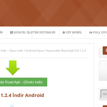
IR
GÜNCEL İŞLETIM SISTEMLER
CEP MOBIL
FULL OY
 İndir – Oyun indir
/
Android Oyun
/
Impossible Road Apk Full 1.2.4
le Road Apk - (Direkt indir)
1.2.4 İndir Android