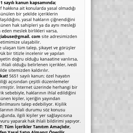
1 sayılı kanun kapsamında;
if hakkına ait konularda yasal olmadığı
ünülen bir şekilde içeriklerin
laşıldığını, yasal hakların çiğnendiğini
ünen hak sahipleri ya da aynı mesleği
a eden meslek birlikleri varsa,
giabuse@gmail. com
site adresimizden
etimimize ulaşabilir.
e ulaşan tüm talep, şikayet ve görüşler
ük bir titizle incelenir ve yapılan
ayetin doğru olduğu kanaatine varılırsa,
 ihlali olduğu belirlenen içerikler, ivedi
ilde sitemizden kaldırılır.
kat!
5651 sayılı kanun; özel hayatın
liliği açısından çeşitli düzenlemeler
irmiştir. İnternet üzerinde herhangi bir
rik sebebiyle, haklarının ihlal edildiğini
ünen kişiler, içeriğin yayından
dırılmasını talep edebiliyor. Kişilik
larının ihlali durumu söz konusu
uğunda, ilgili kişiler yer sağlayıcısına
vuru yaparak hak ihlali bildirimi yapıyor.
: Tüm İçerikler Tanıtım Amaçlıdır,
fen Yasal Satın Almanız Önerilir.