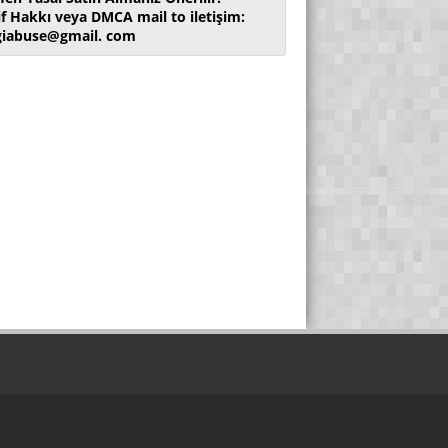
if Hakkı veya DMCA mail to iletişim:
giabuse@gmail. com