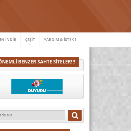
UN İNDIR
ÇEŞIT
YARDIM & İSTEK !
ÖNEMLI BENZER SAHTE SITELER!!!