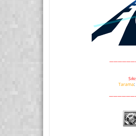
——————
Sık
Tarama
——————