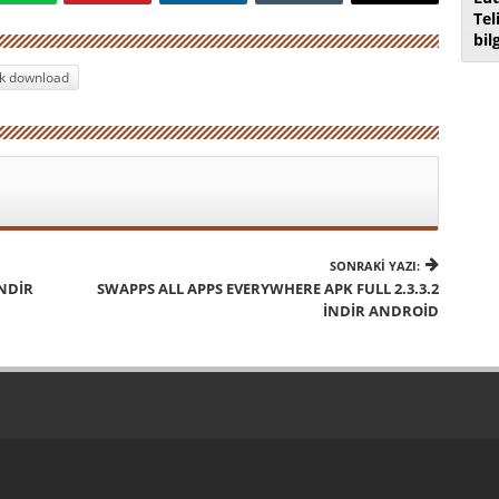
Tel
bil
pk download
SONRAKI YAZI:
İNDIR
SWAPPS ALL APPS EVERYWHERE APK FULL 2.3.3.2
İNDIR ANDROID