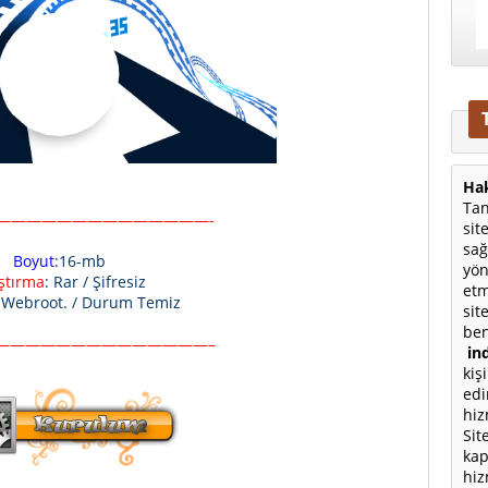
Hak
Tan
——————————————-
sit
sağ
Boyut
:16-mb
yön
ıştırma
: Rar / Şifresiz
etm
: Webroot. / Durum Temiz
sit
ben
——————————————–
ind
kiş
edi
hiz
Sit
kap
hiz