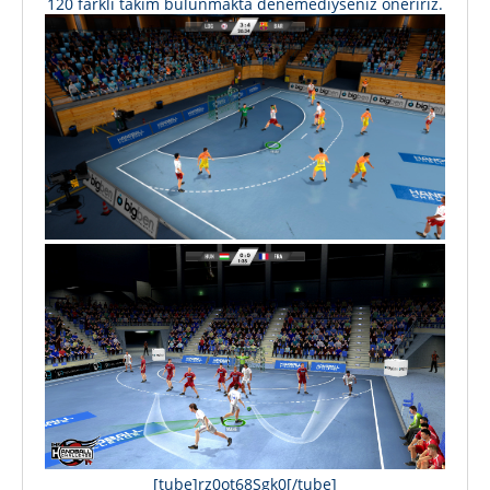
120 farklı takım bulunmakta denemediyseniz öneririz.
[tube]rz0ot68Sgk0[/tube]