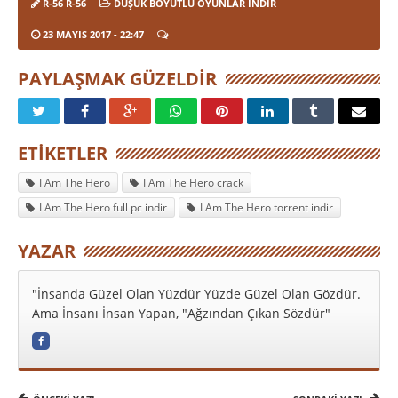
R-56 R-56
DÜŞÜK BOYUTLU OYUNLAR İNDIR
23 MAYIS 2017
- 22:47
PAYLAŞMAK GÜZELDIR
ETIKETLER
I Am The Hero
I Am The Hero crack
I Am The Hero full pc indir
I Am The Hero torrent indir
YAZAR
"İnsanda Güzel Olan Yüzdür Yüzde Güzel Olan Gözdür.
Ama İnsanı İnsan Yapan, "Ağzından Çıkan Sözdür"