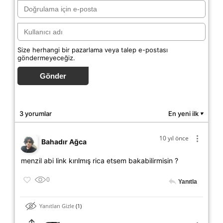
Size herhangi bir pazarlama veya talep e-postası
göndermeyeceğiz.
Gönder
3 yorumlar
En yeni ilk
▼
10 yıl önce
Bahadır Ağca
menzil abi link kırılmış rica etsem bakabilirmisin ?
0
Yanıtla
Yanıtları Gizle
1