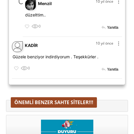
10 yıl önce
Menzil
düzelttim..
0
Yanıtla
10 yıl önce
KADİR
Güzele benziyor indirdiyorum . Teşekkürler .
0
Yanıtla
ÖNEMLI BENZER SAHTE SITELER!!!