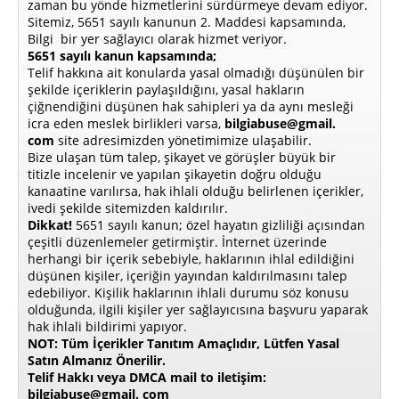
zaman bu yönde hizmetlerini sürdürmeye devam ediyor.
Sitemiz, 5651 sayılı kanunun 2. Maddesi kapsamında,
Bilgi bir yer sağlayıcı olarak hizmet veriyor.
5651 sayılı kanun kapsamında;
Telif hakkına ait konularda yasal olmadığı düşünülen bir
şekilde içeriklerin paylaşıldığını, yasal hakların
çiğnendiğini düşünen hak sahipleri ya da aynı mesleği
icra eden meslek birlikleri varsa,
bilgiabuse@gmail.
com
site adresimizden yönetimimize ulaşabilir.
Bize ulaşan tüm talep, şikayet ve görüşler büyük bir
titizle incelenir ve yapılan şikayetin doğru olduğu
kanaatine varılırsa, hak ihlali olduğu belirlenen içerikler,
ivedi şekilde sitemizden kaldırılır.
Dikkat!
5651 sayılı kanun; özel hayatın gizliliği açısından
çeşitli düzenlemeler getirmiştir. İnternet üzerinde
herhangi bir içerik sebebiyle, haklarının ihlal edildiğini
düşünen kişiler, içeriğin yayından kaldırılmasını talep
edebiliyor. Kişilik haklarının ihlali durumu söz konusu
olduğunda, ilgili kişiler yer sağlayıcısına başvuru yaparak
hak ihlali bildirimi yapıyor.
NOT: Tüm İçerikler Tanıtım Amaçlıdır, Lütfen Yasal
Satın Almanız Önerilir.
Telif Hakkı veya DMCA mail to iletişim:
bilgiabuse@gmail. com