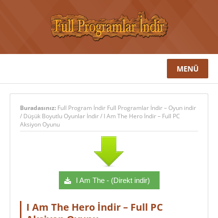
MENÜ
Buradasınız:
Full Program İndir Full Programlar İndir – Oyun indir
/
Düşük Boyutlu Oyunlar İndir
/
I Am The Hero İndir – Full PC
Aksiyon Oyunu
I Am The - (Direkt indir)
I Am The Hero İndir – Full PC