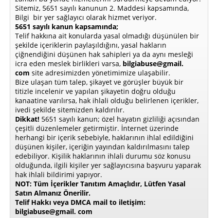
Sitemiz, 5651 sayılı kanunun 2. Maddesi kapsamında,
Bilgi bir yer sağlayıcı olarak hizmet veriyor.
5651 sayılı kanun kapsamında;
Telif hakkına ait konularda yasal olmadığı düşünülen bir
şekilde içeriklerin paylaşıldığını, yasal hakların
çiğnendiğini düşünen hak sahipleri ya da aynı mesleği
icra eden meslek birlikleri varsa,
bilgiabuse@gmail.
com
site adresimizden yönetimimize ulaşabilir.
Bize ulaşan tüm talep, şikayet ve görüşler büyük bir
titizle incelenir ve yapılan şikayetin doğru olduğu
kanaatine varılırsa, hak ihlali olduğu belirlenen içerikler,
ivedi şekilde sitemizden kaldırılır.
Dikkat!
5651 sayılı kanun; özel hayatın gizliliği açısından
çeşitli düzenlemeler getirmiştir. İnternet üzerinde
herhangi bir içerik sebebiyle, haklarının ihlal edildiğini
düşünen kişiler, içeriğin yayından kaldırılmasını talep
edebiliyor. Kişilik haklarının ihlali durumu söz konusu
olduğunda, ilgili kişiler yer sağlayıcısına başvuru yaparak
hak ihlali bildirimi yapıyor.
NOT: Tüm İçerikler Tanıtım Amaçlıdır, Lütfen Yasal
Satın Almanız Önerilir.
Telif Hakkı veya DMCA mail to iletişim:
bilgiabuse@gmail. com