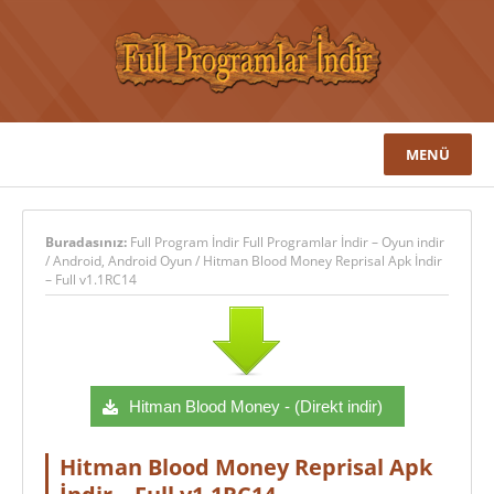
MENÜ
Buradasınız:
Full Program İndir Full Programlar İndir – Oyun indir
/
Android
,
Android Oyun
/
Hitman Blood Money Reprisal Apk İndir
– Full v1.1RC14
Hitman Blood Money - (Direkt indir)
Hitman Blood Money Reprisal Apk