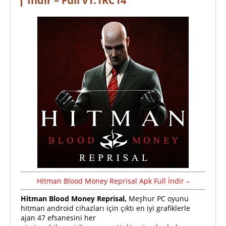
İndir – Full v1.1RC14
Hitman Blood Money Reprisal Apk
Full
İndir –
Hitman Blood Money Reprisal,
Meşhur PC oyunu
hitman android cihazları için çıktı en iyi grafiklerle
ajan 47 efsanesini her