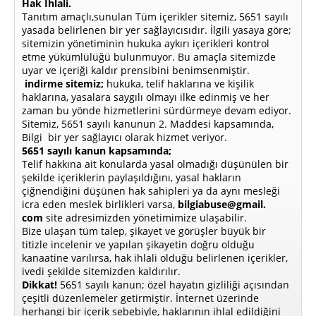
Hak İhlali.
Tanıtım amaçlı,sunulan Tüm içerikler sitemiz, 5651 sayılı
yasada belirlenen bir yer sağlayıcısıdır. İlgili yasaya göre;
sitemizin yönetiminin hukuka aykırı içerikleri kontrol
etme yükümlülüğü bulunmuyor. Bu amaçla sitemizde
uyar ve içeriği kaldır prensibini benimsenmiştir.
indirme sitemiz;
hukuka, telif haklarına ve kişilik
haklarına, yasalara saygılı olmayı ilke edinmiş ve her
zaman bu yönde hizmetlerini sürdürmeye devam ediyor.
Sitemiz, 5651 sayılı kanunun 2. Maddesi kapsamında,
Bilgi bir yer sağlayıcı olarak hizmet veriyor.
5651 sayılı kanun kapsamında;
Telif hakkına ait konularda yasal olmadığı düşünülen bir
şekilde içeriklerin paylaşıldığını, yasal hakların
çiğnendiğini düşünen hak sahipleri ya da aynı mesleği
icra eden meslek birlikleri varsa,
bilgiabuse@gmail.
com
site adresimizden yönetimimize ulaşabilir.
Bize ulaşan tüm talep, şikayet ve görüşler büyük bir
titizle incelenir ve yapılan şikayetin doğru olduğu
kanaatine varılırsa, hak ihlali olduğu belirlenen içerikler,
ivedi şekilde sitemizden kaldırılır.
Dikkat!
5651 sayılı kanun; özel hayatın gizliliği açısından
çeşitli düzenlemeler getirmiştir. İnternet üzerinde
herhangi bir içerik sebebiyle, haklarının ihlal edildiğini