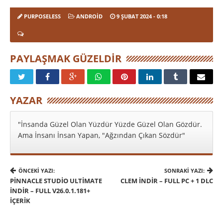
PURPOSELESS
ANDROID
9 ŞUBAT 2024
- 0:18
PAYLAŞMAK GÜZELDIR
YAZAR
"İnsanda Güzel Olan Yüzdür Yüzde Güzel Olan Gözdür.
Ama İnsanı İnsan Yapan, "Ağzından Çıkan Sözdür"
ÖNCEKI YAZI:
SONRAKI YAZI:
PINNACLE STUDIO ULTIMATE
CLEM İNDIR – FULL PC + 1 DLC
İNDIR – FULL V26.0.1.181+
İÇERIK