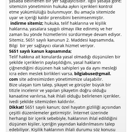
yasada belirlenen bir yer sağlayıcısıdır. İlgili yasaya göre;
sitemizin yönetiminin hukuka aykırı içerikleri kontrol
etme yükümlülüğü bulunmuyor. Bu amaçla sitemizde
uyar ve içeriği kaldır prensibini benimsenmiştir.
indirme sitemiz;
hukuka, telif haklarına ve kişilik
haklarına, yasalara saygılı olmayı ilke edinmiş ve her
zaman bu yönde hizmetlerini sürdürmeye devam ediyor.
Sitemiz, 5651 sayılı kanunun 2. Maddesi kapsamında,
Bilgi bir yer sağlayıcı olarak hizmet veriyor.
5651 sayılı kanun kapsamında;
Telif hakkına ait konularda yasal olmadığı düşünülen bir
şekilde içeriklerin paylaşıldığını, yasal hakların
çiğnendiğini düşünen hak sahipleri ya da aynı mesleği
icra eden meslek birlikleri varsa,
bilgiabuse@gmail.
com
site adresimizden yönetimimize ulaşabilir.
Bize ulaşan tüm talep, şikayet ve görüşler büyük bir
titizle incelenir ve yapılan şikayetin doğru olduğu
kanaatine varılırsa, hak ihlali olduğu belirlenen içerikler,
ivedi şekilde sitemizden kaldırılır.
Dikkat!
5651 sayılı kanun; özel hayatın gizliliği açısından
çeşitli düzenlemeler getirmiştir. İnternet üzerinde
herhangi bir içerik sebebiyle, haklarının ihlal edildiğini
düşünen kişiler, içeriğin yayından kaldırılmasını talep
edebiliyor. Kişilik haklarının ihlali durumu söz konusu