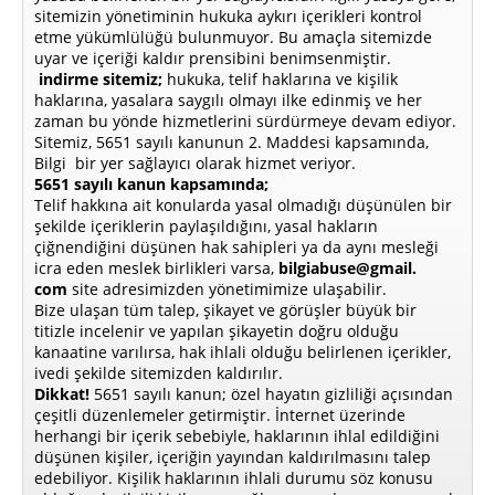
sitemizin yönetiminin hukuka aykırı içerikleri kontrol
etme yükümlülüğü bulunmuyor. Bu amaçla sitemizde
uyar ve içeriği kaldır prensibini benimsenmiştir.
indirme sitemiz;
hukuka, telif haklarına ve kişilik
haklarına, yasalara saygılı olmayı ilke edinmiş ve her
zaman bu yönde hizmetlerini sürdürmeye devam ediyor.
Sitemiz, 5651 sayılı kanunun 2. Maddesi kapsamında,
Bilgi bir yer sağlayıcı olarak hizmet veriyor.
5651 sayılı kanun kapsamında;
Telif hakkına ait konularda yasal olmadığı düşünülen bir
şekilde içeriklerin paylaşıldığını, yasal hakların
çiğnendiğini düşünen hak sahipleri ya da aynı mesleği
icra eden meslek birlikleri varsa,
bilgiabuse@gmail.
com
site adresimizden yönetimimize ulaşabilir.
Bize ulaşan tüm talep, şikayet ve görüşler büyük bir
titizle incelenir ve yapılan şikayetin doğru olduğu
kanaatine varılırsa, hak ihlali olduğu belirlenen içerikler,
ivedi şekilde sitemizden kaldırılır.
Dikkat!
5651 sayılı kanun; özel hayatın gizliliği açısından
çeşitli düzenlemeler getirmiştir. İnternet üzerinde
herhangi bir içerik sebebiyle, haklarının ihlal edildiğini
düşünen kişiler, içeriğin yayından kaldırılmasını talep
edebiliyor. Kişilik haklarının ihlali durumu söz konusu