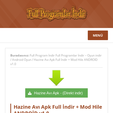
MENÜ
Buradasınız:
Full Program İndir Full Programlar İndir – Oyun indir
/
Android Oyun
/
Hazine Avı Apk Full İndir + Mod Hile ANDROİD
v1.0
Hazine Avı Apk - (Direkt indir)
Hazine Avı Apk Full İndir + Mod Hile