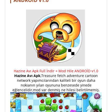
ANDROİD v1.0
Hazine Avı Apk Full İndir + Mod Hile ANDROİD v1.0
Hazine Avı Apk
,Treasure fetch adventure cartoon
network yapımcılarından kaliteli bir oyun daha
nokianın yılan oyununa benzesede yinede
eğlencelidir,mod var denmiş ne hilesi belirtilmemiş.