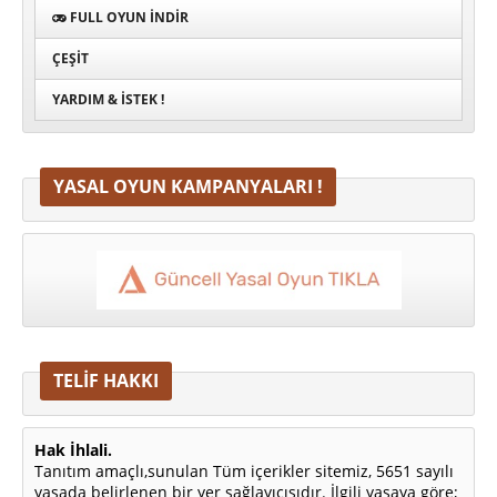
FULL OYUN İNDIR
ÇEŞIT
YARDIM & İSTEK !
YASAL OYUN KAMPANYALARI !
TELİF HAKKI
Hak İhlali.
Tanıtım amaçlı,sunulan Tüm içerikler sitemiz, 5651 sayılı
yasada belirlenen bir yer sağlayıcısıdır. İlgili yasaya göre;