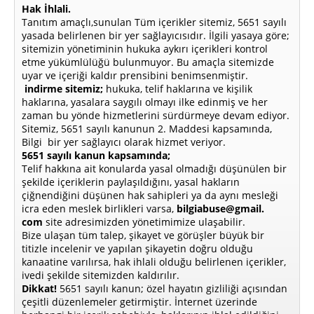
Hak İhlali.
Tanıtım amaçlı,sunulan Tüm içerikler sitemiz, 5651 sayılı
yasada belirlenen bir yer sağlayıcısıdır. İlgili yasaya göre;
sitemizin yönetiminin hukuka aykırı içerikleri kontrol
etme yükümlülüğü bulunmuyor. Bu amaçla sitemizde
uyar ve içeriği kaldır prensibini benimsenmiştir.
indirme sitemiz;
hukuka, telif haklarına ve kişilik
haklarına, yasalara saygılı olmayı ilke edinmiş ve her
zaman bu yönde hizmetlerini sürdürmeye devam ediyor.
Sitemiz, 5651 sayılı kanunun 2. Maddesi kapsamında,
Bilgi bir yer sağlayıcı olarak hizmet veriyor.
5651 sayılı kanun kapsamında;
Telif hakkına ait konularda yasal olmadığı düşünülen bir
şekilde içeriklerin paylaşıldığını, yasal hakların
çiğnendiğini düşünen hak sahipleri ya da aynı mesleği
icra eden meslek birlikleri varsa,
bilgiabuse@gmail.
com
site adresimizden yönetimimize ulaşabilir.
Bize ulaşan tüm talep, şikayet ve görüşler büyük bir
titizle incelenir ve yapılan şikayetin doğru olduğu
kanaatine varılırsa, hak ihlali olduğu belirlenen içerikler,
ivedi şekilde sitemizden kaldırılır.
Dikkat!
5651 sayılı kanun; özel hayatın gizliliği açısından
çeşitli düzenlemeler getirmiştir. İnternet üzerinde