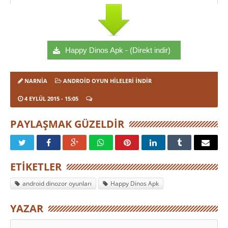
Happy Dinos Apk - (Direkt indir)
NARNIA
ANDROID OYUN HILELERI İNDIR
4 EYLÜL 2015
- 15:05
PAYLAŞMAK GÜZELDIR
ETIKETLER
android dinozor oyunları
Happy Dinos Apk
YAZAR