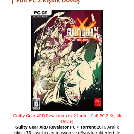
Full PC 2 Kişilik Dövüş
Guilty Gear XRD Revelator rev 2 İndir – Full PC 2 Kişilik
Dövüş
Guilty Gear XRD Revelator PC + Torrent
,2016 Aralık
çıkışlı
3D
şaşırtıcı animasyon ve dövüş karakterleri ile