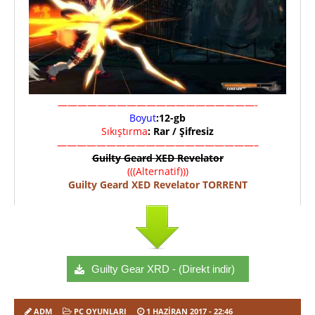
————————————————————-
Boyut
:12-gb
Sıkıştırma
: Rar / Şifresiz
————————————————————–
Guilty Geard XED Revelator
(((Alternatif)))
Guilty Geard XED Revelator TORRENT
Guilty Gear XRD - (Direkt indir)
ADM
PC OYUNLARI
1 HAZIRAN 2017
- 22:46