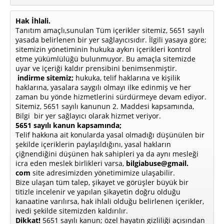
Hak İhlali.
Tanıtım amaçlı,sunulan Tüm içerikler sitemiz, 5651 sayılı
yasada belirlenen bir yer sağlayıcısıdır. İlgili yasaya göre;
sitemizin yönetiminin hukuka aykırı içerikleri kontrol
etme yükümlülüğü bulunmuyor. Bu amaçla sitemizde
uyar ve içeriği kaldır prensibini benimsenmiştir.
indirme sitemiz;
hukuka, telif haklarına ve kişilik
haklarına, yasalara saygılı olmayı ilke edinmiş ve her
zaman bu yönde hizmetlerini sürdürmeye devam ediyor.
Sitemiz, 5651 sayılı kanunun 2. Maddesi kapsamında,
Bilgi bir yer sağlayıcı olarak hizmet veriyor.
5651 sayılı kanun kapsamında;
Telif hakkına ait konularda yasal olmadığı düşünülen bir
şekilde içeriklerin paylaşıldığını, yasal hakların
çiğnendiğini düşünen hak sahipleri ya da aynı mesleği
icra eden meslek birlikleri varsa,
bilgiabuse@gmail.
com
site adresimizden yönetimimize ulaşabilir.
Bize ulaşan tüm talep, şikayet ve görüşler büyük bir
titizle incelenir ve yapılan şikayetin doğru olduğu
kanaatine varılırsa, hak ihlali olduğu belirlenen içerikler,
ivedi şekilde sitemizden kaldırılır.
Dikkat!
5651 sayılı kanun; özel hayatın gizliliği açısından