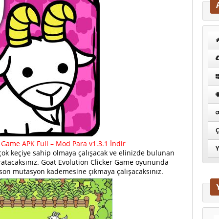
Ç
 Game APK Full – Mod Para v1.3.1 İndir
Y
çok keçiye sahip olmaya çalışacak ve elinizde bulunan
ğratacaksınız. Goat Evolution Clicker Game oyununda
n son mutasyon kademesine çıkmaya çalışacaksınız.