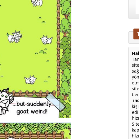
Hak
Tan
sit
sağ
yön
etm
sit
ben
ind
kiş
edi
hiz
Sit
kap
hiz