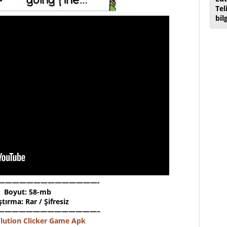
Tel
bil
——————————————-
Boyut: 58-mb
ştırma: Rar / Şifresiz
——————————————–
lution Clicker Game Apk