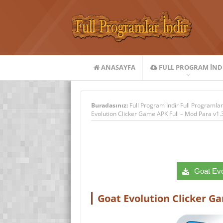
ANASAYFA
FULL PROGRAM IND
Buradasınız:
Full Program İndir Full Programlar
Evolution Clicker Game APK Full – Mod Para v1.3
Goat Evol
Goat Evolution Clicker Ga