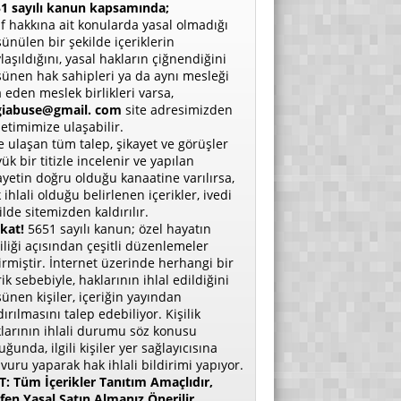
1 sayılı kanun kapsamında;
if hakkına ait konularda yasal olmadığı
ünülen bir şekilde içeriklerin
laşıldığını, yasal hakların çiğnendiğini
ünen hak sahipleri ya da aynı mesleği
a eden meslek birlikleri varsa,
giabuse@gmail. com
site adresimizden
etimimize ulaşabilir.
e ulaşan tüm talep, şikayet ve görüşler
ük bir titizle incelenir ve yapılan
ayetin doğru olduğu kanaatine varılırsa,
 ihlali olduğu belirlenen içerikler, ivedi
ilde sitemizden kaldırılır.
kat!
5651 sayılı kanun; özel hayatın
liliği açısından çeşitli düzenlemeler
irmiştir. İnternet üzerinde herhangi bir
rik sebebiyle, haklarının ihlal edildiğini
ünen kişiler, içeriğin yayından
dırılmasını talep edebiliyor. Kişilik
larının ihlali durumu söz konusu
uğunda, ilgili kişiler yer sağlayıcısına
vuru yaparak hak ihlali bildirimi yapıyor.
: Tüm İçerikler Tanıtım Amaçlıdır,
fen Yasal Satın Almanız Önerilir.