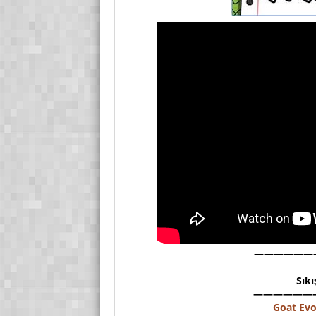
——————
Sıkı
——————
Goat Evo