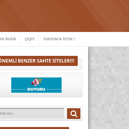
UN İNDIR
ÇEŞIT
YARDIM & İSTEK !
ÖNEMLI BENZER SAHTE SITELER!!!