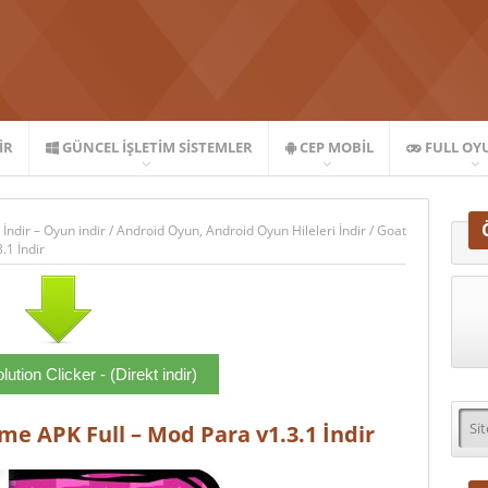
IR
GÜNCEL İŞLETIM SISTEMLER
CEP MOBIL
FULL OY
 İndir – Oyun indir
/
Android Oyun
,
Android Oyun Hileleri İndir
/
Goat
.1 İndir
ution Clicker - (Direkt indir)
me APK Full – Mod Para v1.3.1 İndir