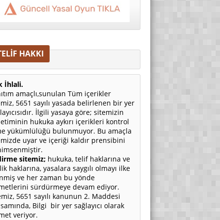
TELİF HAKKI
 İhlali.
ıtım amaçlı,sunulan Tüm içerikler
emiz, 5651 sayılı yasada belirlenen bir yer
layıcısıdır. İlgili yasaya göre; sitemizin
etiminin hukuka aykırı içerikleri kontrol
e yükümlülüğü bulunmuyor. Bu amaçla
emizde uyar ve içeriği kaldır prensibini
imsenmiştir.
irme sitemiz;
hukuka, telif haklarına ve
ilik haklarına, yasalara saygılı olmayı ilke
nmiş ve her zaman bu yönde
metlerini sürdürmeye devam ediyor.
emiz, 5651 sayılı kanunun 2. Maddesi
samında, Bilgi bir yer sağlayıcı olarak
met veriyor.