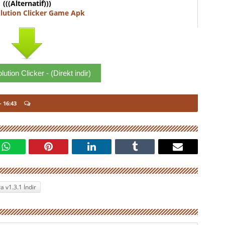
(((Alternatif)))
lution Clicker Game Apk
ution Clicker - (Direkt indir)
- 16:43
 v1.3.1 İndir