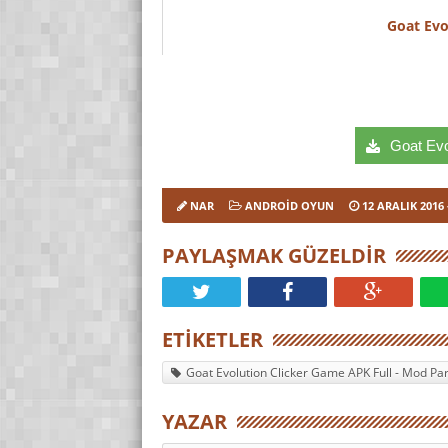
Goat Evo
Goat Evol
NAR
ANDROID OYUN
12 ARALIK 2016
PAYLAŞMAK GÜZELDIR
ETIKETLER
Goat Evolution Clicker Game APK Full - Mod Para
YAZAR