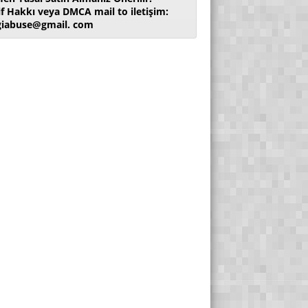
if Hakkı veya DMCA mail to iletişim:
giabuse@gmail. com