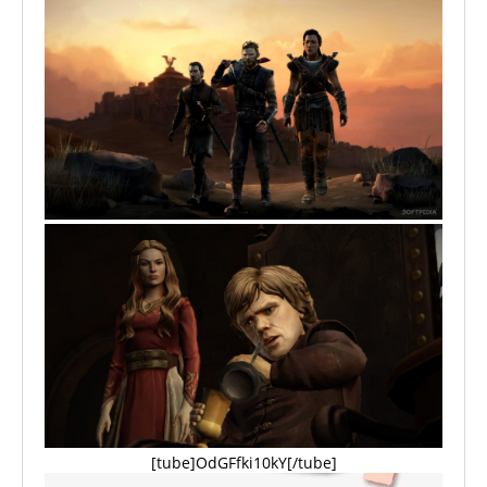
[tube]OdGFfki10kY[/tube]