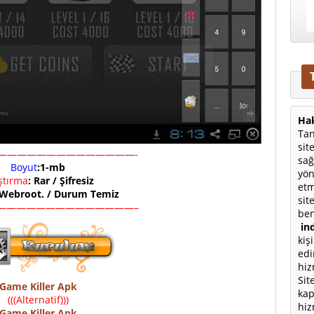
Hak
Tan
sit
——————————————-
sağ
Boyut
:1-mb
yön
ıştırma
: Rar / Şifresiz
etm
 Webroot. / Durum Temiz
sit
——————————————–
ben
ind
kiş
edi
hiz
Sit
Game Killer Apk
kap
(((Alternatif)))
hiz
Game Killer Apk