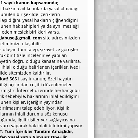
1 sayılı kanun kapsamında;
if hakkına ait konularda yasal olmadığı
ünülen bir şekilde içeriklerin
laşıldığını, yasal hakların çiğnendiğini
ünen hak sahipleri ya da aynı mesleği
a eden meslek birlikleri varsa,
giabuse@gmail. com
site adresimizden
etimimize ulaşabilir.
e ulaşan tüm talep, şikayet ve görüşler
ük bir titizle incelenir ve yapılan
ayetin doğru olduğu kanaatine varılırsa,
 ihlali olduğu belirlenen içerikler, ivedi
ilde sitemizden kaldırılır.
kat!
5651 sayılı kanun; özel hayatın
liliği açısından çeşitli düzenlemeler
irmiştir. İnternet üzerinde herhangi bir
rik sebebiyle, haklarının ihlal edildiğini
ünen kişiler, içeriğin yayından
dırılmasını talep edebiliyor. Kişilik
larının ihlali durumu söz konusu
uğunda, ilgili kişiler yer sağlayıcısına
vuru yaparak hak ihlali bildirimi yapıyor.
: Tüm İçerikler Tanıtım Amaçlıdır,
fen Yasal Satın Almanız Önerilir.