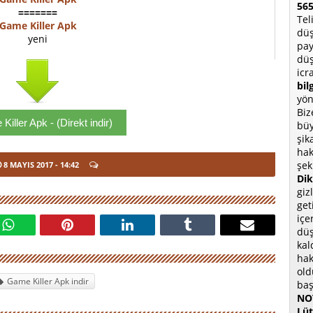
565
=======
Tel
Game Killer Apk
düş
yeni
pay
düş
icr
bil
yön
Biz
iller Apk - (Direkt indir)
büy
şik
hak
şek
8 MAYIS 2017
- 14:42
Dik
giz
get
içe
düş
kal
hak
old
Game Killer Apk indir
baş
NOT
Lüt