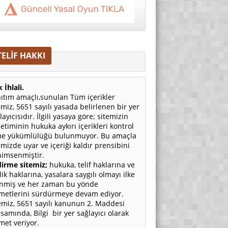
TELİF HAKKI
 İhlali.
ıtım amaçlı,sunulan Tüm içerikler
emiz, 5651 sayılı yasada belirlenen bir yer
layıcısıdır. İlgili yasaya göre; sitemizin
etiminin hukuka aykırı içerikleri kontrol
e yükümlülüğü bulunmuyor. Bu amaçla
emizde uyar ve içeriği kaldır prensibini
imsenmiştir.
irme sitemiz;
hukuka, telif haklarına ve
ilik haklarına, yasalara saygılı olmayı ilke
nmiş ve her zaman bu yönde
metlerini sürdürmeye devam ediyor.
emiz, 5651 sayılı kanunun 2. Maddesi
samında, Bilgi bir yer sağlayıcı olarak
met veriyor.