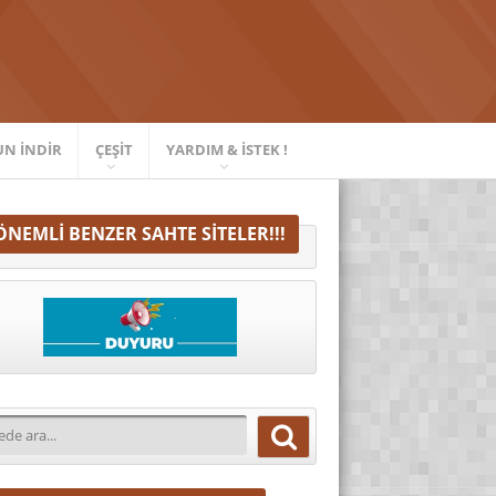
UN İNDIR
ÇEŞIT
YARDIM & İSTEK !
ÖNEMLI BENZER SAHTE SITELER!!!