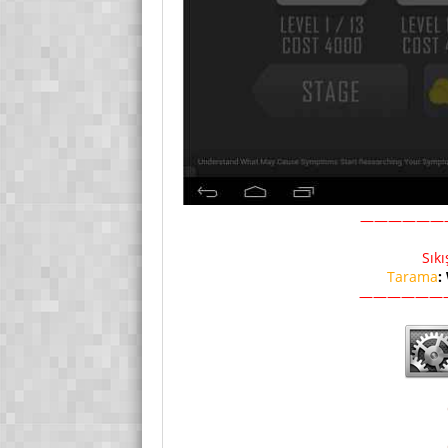
——————
Sık
Tarama
:
——————