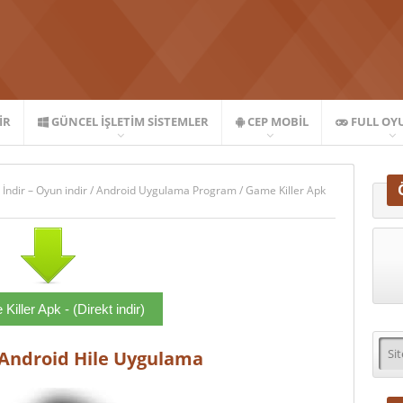
IR
GÜNCEL İŞLETIM SISTEMLER
CEP MOBIL
FULL OY
 İndir – Oyun indir
/
Android Uygulama Program
/
Game Killer Apk
iller Apk - (Direkt indir)
5 Android Hile Uygulama