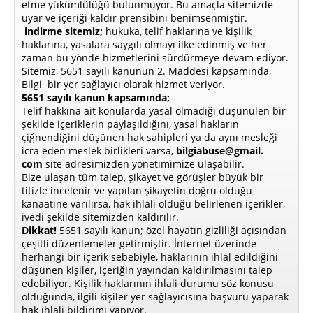
etme yükümlülüğü bulunmuyor. Bu amaçla sitemizde
uyar ve içeriği kaldır prensibini benimsenmiştir.
indirme sitemiz;
hukuka, telif haklarına ve kişilik
haklarına, yasalara saygılı olmayı ilke edinmiş ve her
zaman bu yönde hizmetlerini sürdürmeye devam ediyor.
Sitemiz, 5651 sayılı kanunun 2. Maddesi kapsamında,
Bilgi bir yer sağlayıcı olarak hizmet veriyor.
5651 sayılı kanun kapsamında;
Telif hakkına ait konularda yasal olmadığı düşünülen bir
şekilde içeriklerin paylaşıldığını, yasal hakların
çiğnendiğini düşünen hak sahipleri ya da aynı mesleği
icra eden meslek birlikleri varsa,
bilgiabuse@gmail.
com
site adresimizden yönetimimize ulaşabilir.
Bize ulaşan tüm talep, şikayet ve görüşler büyük bir
titizle incelenir ve yapılan şikayetin doğru olduğu
kanaatine varılırsa, hak ihlali olduğu belirlenen içerikler,
ivedi şekilde sitemizden kaldırılır.
Dikkat!
5651 sayılı kanun; özel hayatın gizliliği açısından
çeşitli düzenlemeler getirmiştir. İnternet üzerinde
herhangi bir içerik sebebiyle, haklarının ihlal edildiğini
düşünen kişiler, içeriğin yayından kaldırılmasını talep
edebiliyor. Kişilik haklarının ihlali durumu söz konusu
olduğunda, ilgili kişiler yer sağlayıcısına başvuru yaparak
hak ihlali bildirimi yapıyor.