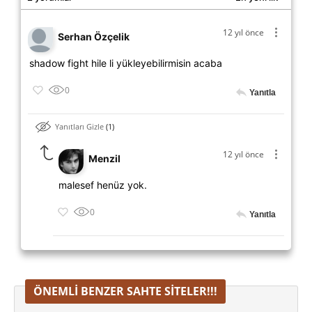
12 yıl önce
Serhan Özçelik
shadow fight hile li yükleyebilirmisin acaba
0
Yanıtla
Yanıtları Gizle
1
12 yıl önce
Menzil
malesef henüz yok.
0
Yanıtla
ÖNEMLI BENZER SAHTE SITELER!!!