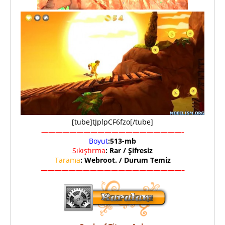
[tube]tJplpCF6fzo[/tube]
————————————————————-
Boyut
:513-mb
Sıkıştırma
: Rar / Şifresiz
Tarama
: Webroot. / Durum Temiz
————————————————————–