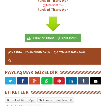
Funk of Titans Apk
(((Alternatif)))
Funk of Titans Apk
Funk of Titans - (Direkt indir)
NARNIA
ANDROID OYUN
2 TEMMUZ 2015
- 14:04
PAYLAŞMAK GÜZELDIR
ETIKETLER
Funk of Titans Apk
Funk of Titans Apk full