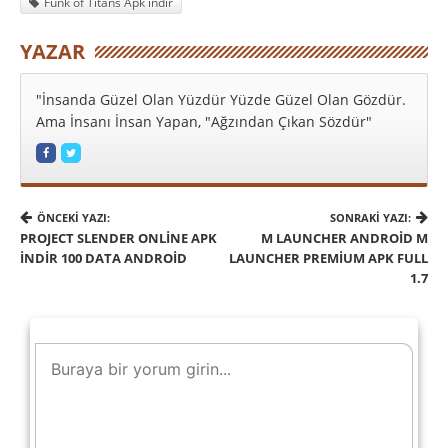
Funk of Titans Apk indir
YAZAR
"İnsanda Güzel Olan Yüzdür Yüzde Güzel Olan Gözdür.
Ama İnsanı İnsan Yapan, "Ağzından Çıkan Sözdür"
ÖNCEKI YAZI:
SONRAKI YAZI:
PROJECT SLENDER ONLINE APK
M LAUNCHER ANDROID M
İNDIR 100 DATA ANDROID
LAUNCHER PREMIUM APK FULL
1.7