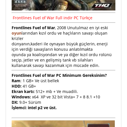
Frontlines Fuel of War Full indir PC Türkçe
Frontlines Fuel of War
, 2008 Unutulmaz en iyi eski
oyun
larından kızıl ordu ve haçlıların savaşı oluşan
krizler
dünyanın,kaderi ile oynayan büyük güçlerin, enerji
için verdiği savaşların konusu anlatılmakta
oyunda ya koalisyondan ve ya diğer kızıl ordu rolünü
seçip, jetler ve en gelişmiş tank vb silahları
kullanarak savaşı kazanmak için mücade edin.
Frontlines Fuel of War PC Minimum Gereksinim?
Ram
: 1 GB+ Ve üst bellek
HDD:
41 GB+
Ekran kartı:
512+ mb + Ve muadili.
Windows:
x64 XP ve 32 bit Vista+ 7 + 8 8.1 +10
DX:
9.0+ Sürüm
İşlemci: intel p2 ve üst.