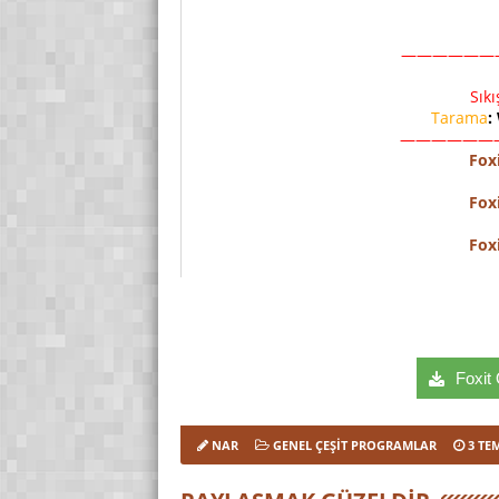
——————
Sık
Tarama
:
——————
Fox
Fox
Fox
Foxit 
NAR
GENEL ÇEŞIT PROGRAMLAR
3 TE