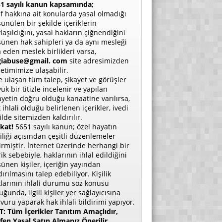
1 sayılı kanun kapsamında;
if hakkına ait konularda yasal olmadığı
ünülen bir şekilde içeriklerin
laşıldığını, yasal hakların çiğnendiğini
ünen hak sahipleri ya da aynı mesleği
a eden meslek birlikleri varsa,
giabuse@gmail. com
site adresimizden
etimimize ulaşabilir.
e ulaşan tüm talep, şikayet ve görüşler
ük bir titizle incelenir ve yapılan
ayetin doğru olduğu kanaatine varılırsa,
 ihlali olduğu belirlenen içerikler, ivedi
ilde sitemizden kaldırılır.
kat!
5651 sayılı kanun; özel hayatın
liliği açısından çeşitli düzenlemeler
irmiştir. İnternet üzerinde herhangi bir
rik sebebiyle, haklarının ihlal edildiğini
ünen kişiler, içeriğin yayından
dırılmasını talep edebiliyor. Kişilik
larının ihlali durumu söz konusu
uğunda, ilgili kişiler yer sağlayıcısına
vuru yaparak hak ihlali bildirimi yapıyor.
: Tüm İçerikler Tanıtım Amaçlıdır,
fen Yasal Satın Almanız Önerilir.