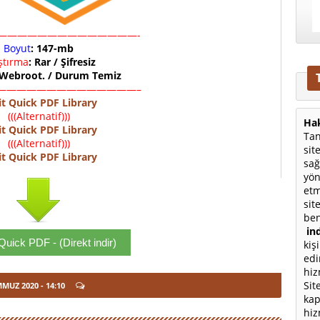
——————————————-
Boyut
: 147-mb
ıştırma
: Rar / Şifresiz
 Webroot. / Durum Temiz
——————————————–
it Quick PDF Library
(((Alternatif)))
Hak
it Quick PDF Library
Tan
(((Alternatif)))
sit
it Quick PDF Library
sağ
yön
etm
sit
ben
ind
Quick PDF - (Direkt indir)
kiş
edi
hiz
Sit
MMUZ 2020
- 14:10
kap
hiz