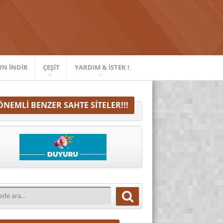
UN İNDIR
ÇEŞIT
YARDIM & İSTEK !
ÖNEMLI BENZER SAHTE SITELER!!!