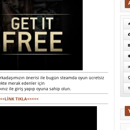
Ç
arkadaşımızın önerisi ile bugün steamda oyun ücretsiz
ekte merak edenler için
Y
ız ile giriş yapıp oyuna sahip olun.
<<LİNK TIKLA<<<<<