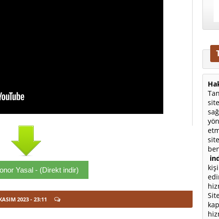
Hak
Tan
sit
sağ
yön
etm
sit
ben
ind
kiş
nor Yasal - (Direkt indir)
edi
hiz
Sit
KASIM 2023
- 23:11
kap
hiz