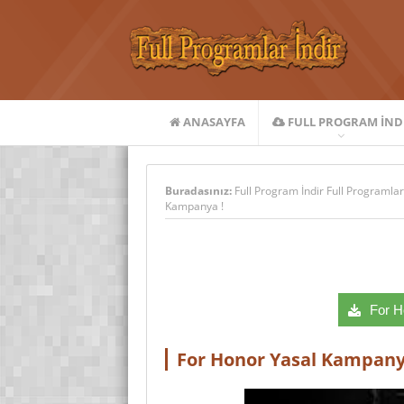
ANASAYFA
FULL PROGRAM IND
Buradasınız:
Full Program İndir Full Programlar
Kampanya !
For Ho
For Honor Yasal Kampany