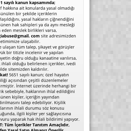
1 sayılı kanun kapsamında;
if hakkına ait konularda yasal olmadığı
ünülen bir şekilde içeriklerin
laşıldığını, yasal hakların çiğnendiğini
ünen hak sahipleri ya da aynı mesleği
a eden meslek birlikleri varsa,
giabuse@gmail. com
site adresimizden
etimimize ulaşabilir.
e ulaşan tüm talep, şikayet ve görüşler
ük bir titizle incelenir ve yapılan
ayetin doğru olduğu kanaatine varılırsa,
 ihlali olduğu belirlenen içerikler, ivedi
ilde sitemizden kaldırılır.
kat!
5651 sayılı kanun; özel hayatın
liliği açısından çeşitli düzenlemeler
irmiştir. İnternet üzerinde herhangi bir
rik sebebiyle, haklarının ihlal edildiğini
ünen kişiler, içeriğin yayından
dırılmasını talep edebiliyor. Kişilik
larının ihlali durumu söz konusu
uğunda, ilgili kişiler yer sağlayıcısına
vuru yaparak hak ihlali bildirimi yapıyor.
: Tüm İçerikler Tanıtım Amaçlıdır,
fen Yasal Satın Almanız Önerilir.