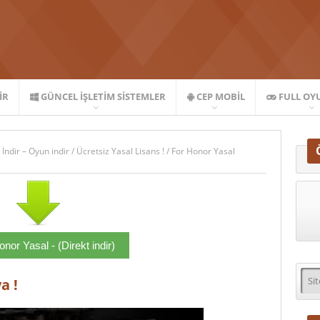
IR
GÜNCEL İŞLETIM SISTEMLER
CEP MOBIL
FULL OY
 İndir – Oyun indir
/
Ücretsiz Yasal Lisans !
/
For Honor Yasal
nor Yasal - (Direkt indir)
a !