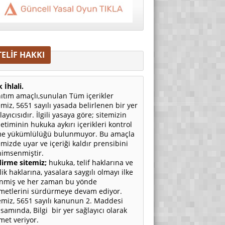
TELİF HAKKI
 İhlali.
ıtım amaçlı,sunulan Tüm içerikler
emiz, 5651 sayılı yasada belirlenen bir yer
layıcısıdır. İlgili yasaya göre; sitemizin
etiminin hukuka aykırı içerikleri kontrol
e yükümlülüğü bulunmuyor. Bu amaçla
emizde uyar ve içeriği kaldır prensibini
imsenmiştir.
irme sitemiz;
hukuka, telif haklarına ve
ilik haklarına, yasalara saygılı olmayı ilke
nmiş ve her zaman bu yönde
metlerini sürdürmeye devam ediyor.
emiz, 5651 sayılı kanunun 2. Maddesi
samında, Bilgi bir yer sağlayıcı olarak
met veriyor.