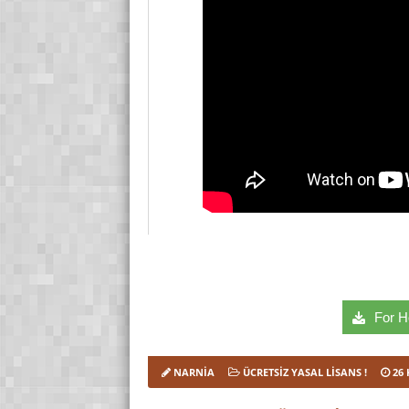
For Ho
NARNIA
ÜCRETSIZ YASAL LISANS !
26 