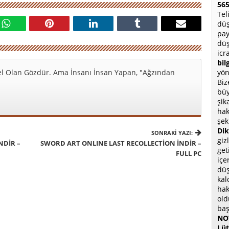
565
Tel
düş
pay
düş
icr
bil
l Olan Gözdür. Ama İnsanı İnsan Yapan, "Ağzından
yön
Biz
büy
şik
hak
şek
Dik
SONRAKI YAZI:
giz
NDIR –
SWORD ART ONLINE LAST RECOLLECTION İNDIR –
get
FULL PC
içe
düş
kal
hak
old
baş
NOT
Lüt