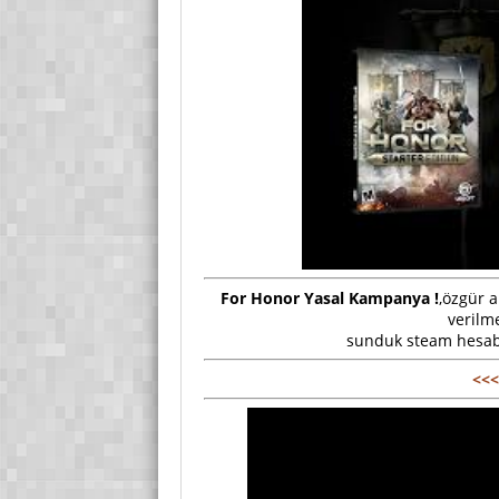
For Honor Yasal Kampanya !
,özgür 
verilm
sunduk steam hesabın
<<<