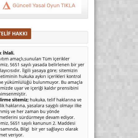
TELİF HAKKI
 İhlali.
ıtım amaçlı,sunulan Tüm içerikler
emiz, 5651 sayılı yasada belirlenen bir yer
layıcısıdır. İlgili yasaya göre; sitemizin
etiminin hukuka aykırı içerikleri kontrol
e yükümlülüğü bulunmuyor. Bu amaçla
emizde uyar ve içeriği kaldır prensibini
imsenmiştir.
irme sitemiz;
hukuka, telif haklarına ve
ilik haklarına, yasalara saygılı olmayı ilke
nmiş ve her zaman bu yönde
metlerini sürdürmeye devam ediyor.
emiz, 5651 sayılı kanunun 2. Maddesi
samında, Bilgi bir yer sağlayıcı olarak
met veriyor.