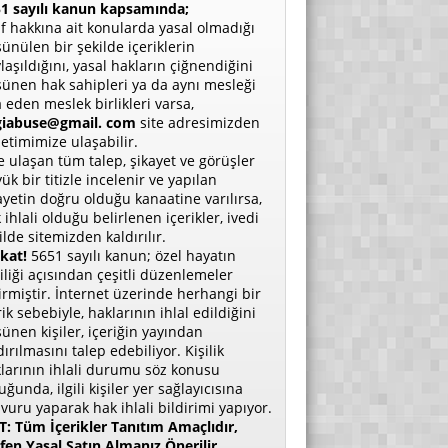
1 sayılı kanun kapsamında;
if hakkına ait konularda yasal olmadığı
ünülen bir şekilde içeriklerin
laşıldığını, yasal hakların çiğnendiğini
ünen hak sahipleri ya da aynı mesleği
a eden meslek birlikleri varsa,
giabuse@gmail. com
site adresimizden
etimimize ulaşabilir.
e ulaşan tüm talep, şikayet ve görüşler
ük bir titizle incelenir ve yapılan
ayetin doğru olduğu kanaatine varılırsa,
 ihlali olduğu belirlenen içerikler, ivedi
ilde sitemizden kaldırılır.
kat!
5651 sayılı kanun; özel hayatın
liliği açısından çeşitli düzenlemeler
irmiştir. İnternet üzerinde herhangi bir
rik sebebiyle, haklarının ihlal edildiğini
ünen kişiler, içeriğin yayından
dırılmasını talep edebiliyor. Kişilik
larının ihlali durumu söz konusu
uğunda, ilgili kişiler yer sağlayıcısına
vuru yaparak hak ihlali bildirimi yapıyor.
: Tüm İçerikler Tanıtım Amaçlıdır,
fen Yasal Satın Almanız Önerilir.