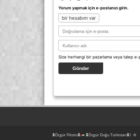
Yorum yapmak için e-postanızı girin.
bir hesabım var
Size herhangi bir pazarlama veya talep e
Gönder
🎗Özgür Filistin🎗
🎗Özgür Doğu Türkistan🎗☾☆