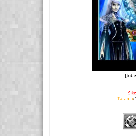
[tub
——————
Sık
Tarama
:
——————