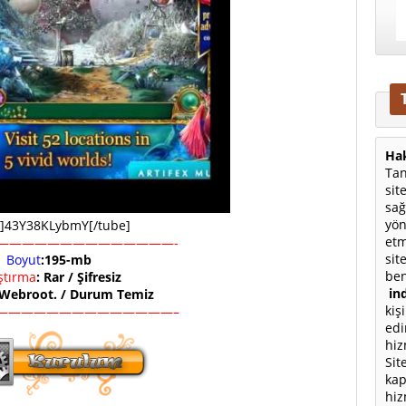
Hak
Tan
sit
sağ
yön
e]43Y38KLybmY[/tube]
etm
——————————————-
sit
Boyut
:195-mb
ben
ıştırma
: Rar / Şifresiz
ind
 Webroot. / Durum Temiz
kiş
——————————————–
edi
hiz
Sit
kap
hiz