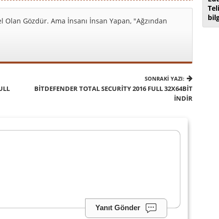
Tel
bil
l Olan Gözdür. Ama İnsanı İnsan Yapan, "Ağzından
SONRAKI YAZI:
ULL
BITDEFENDER TOTAL SECURITY 2016 FULL 32X64BIT
İNDIR
Yanıt Gönder