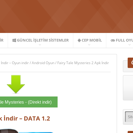
IR
GÜNCEL İŞLETIM SISTEMLER
CEP MOBIL
FULL OY
 İndir – Oyun indir
/
Android Oyun
/
Fairy Tale Mysteries 2 Apk İndir
le Mysteries - (Direkt indir)
k İndir – DATA 1.2