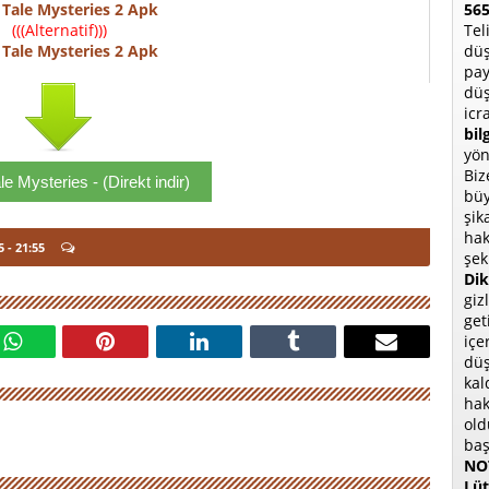
565
 Tale Mysteries 2 Apk
Tel
(((Alternatif)))
düş
 Tale Mysteries 2 Apk
pay
düş
icr
bil
yön
Biz
le Mysteries - (Direkt indir)
büy
şik
hak
5
- 21:55
şek
Dik
giz
get
içe
düş
kal
hak
old
baş
NOT
Lüt