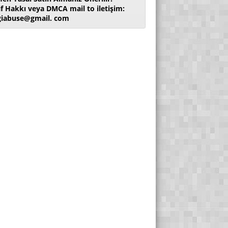
if Hakkı veya DMCA mail to iletişim:
giabuse@gmail. com