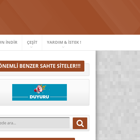
UN İNDIR
ÇEŞIT
YARDIM & İSTEK !
ÖNEMLI BENZER SAHTE SITELER!!!