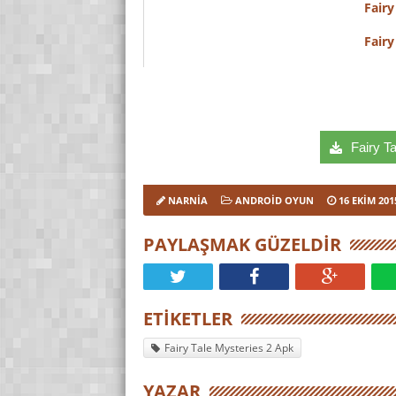
Fairy
Fairy
Fairy Ta
NARNIA
ANDROID OYUN
16 EKIM 201
PAYLAŞMAK GÜZELDIR
ETIKETLER
Fairy Tale Mysteries 2 Apk
YAZAR