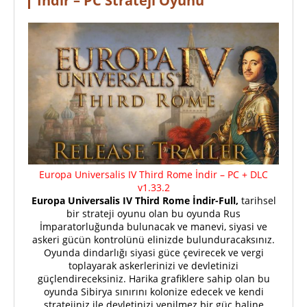
İndir – PC Strateji Oyunu
Europa Universalis IV Third Rome İndir – PC + DLC
v1.33.2
Europa Universalis IV Third Rome İndir-Full,
tarihsel
bir strateji oyunu olan bu oyunda Rus
İmparatorluğunda bulunacak ve manevi, siyasi ve
askeri gücün kontrolünü elinizde bulunduracaksınız.
Oyunda dindarlığı siyasi güce çevirecek ve vergi
toplayarak askerlerinizi ve devletinizi
güçlendireceksiniz. Harika grafiklere sahip olan bu
oyunda Sibirya sınırını kolonize edecek ve kendi
stratejiniz ile devletinizi yenilmez bir güç haline