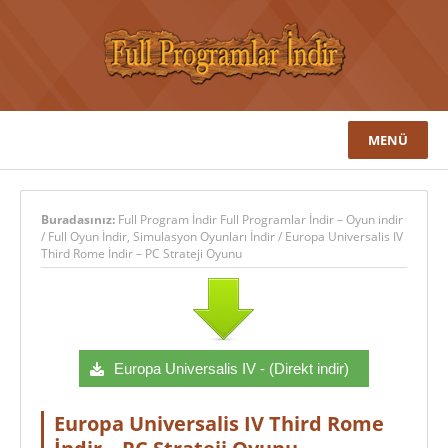
MENÜ
Buradasınız:
Full Program İndir Full Programlar İndir – Oyun indir
/
Full Oyun İndir
,
Simulasyon Oyunları İndir
/
Europa Universalis IV
Third Rome İndir – PC Strateji Oyunu
Europa Universalis IV - (Direkt indir)
Europa Universalis IV Third Rome