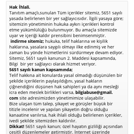
Hak İhlali.
Tanıtım amaçlı,sunulan Tüm içerikler sitemiz, 5651 sayılı
yasada belirlenen bir yer sağlayıcısıdır. İlgili yasaya göre;
sitemizin yönetiminin hukuka aykırı içerikleri kontrol
etme yükümlülüğü bulunmuyor. Bu amaçla sitemizde
uyar ve içeriği kaldır prensibini benimsenmiştir.
indirme sitemiz;
hukuka, telif haklarına ve kişilik
haklarına, yasalara saygılı olmayı ilke edinmiş ve her
zaman bu yönde hizmetlerini sürdürmeye devam ediyor.
Sitemiz, 5651 sayılı kanunun 2. Maddesi kapsamında,
Bilgi bir yer sağlayıcı olarak hizmet veriyor.
5651 sayılı kanun kapsamında;
Telif hakkına ait konularda yasal olmadığı düşünülen bir
şekilde içeriklerin paylaşıldığını, yasal hakların
çiğnendiğini düşünen hak sahipleri ya da aynı mesleği
icra eden meslek birlikleri varsa,
bilgiabuse@gmail.
com
site adresimizden yönetimimize ulaşabilir.
Bize ulaşan tüm talep, şikayet ve görüşler büyük bir
titizle incelenir ve yapılan şikayetin doğru olduğu
kanaatine varılırsa, hak ihlali olduğu belirlenen içerikler,
ivedi şekilde sitemizden kaldırılır.
Dikkat!
5651 sayılı kanun; özel hayatın gizliliği açısından
çeşitli düzenlemeler getirmiştir. İnternet üzerinde