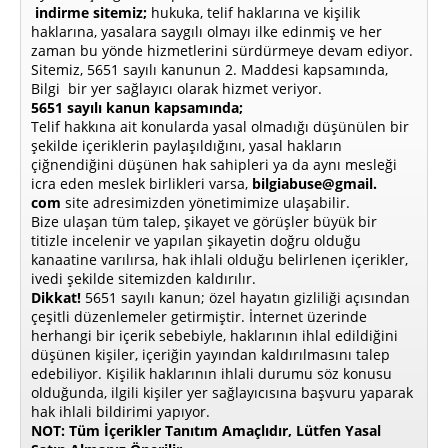
indirme sitemiz;
hukuka, telif haklarına ve kişilik
haklarına, yasalara saygılı olmayı ilke edinmiş ve her
zaman bu yönde hizmetlerini sürdürmeye devam ediyor.
Sitemiz, 5651 sayılı kanunun 2. Maddesi kapsamında,
Bilgi bir yer sağlayıcı olarak hizmet veriyor.
5651 sayılı kanun kapsamında;
Telif hakkına ait konularda yasal olmadığı düşünülen bir
şekilde içeriklerin paylaşıldığını, yasal hakların
çiğnendiğini düşünen hak sahipleri ya da aynı mesleği
icra eden meslek birlikleri varsa,
bilgiabuse@gmail.
com
site adresimizden yönetimimize ulaşabilir.
Bize ulaşan tüm talep, şikayet ve görüşler büyük bir
titizle incelenir ve yapılan şikayetin doğru olduğu
kanaatine varılırsa, hak ihlali olduğu belirlenen içerikler,
ivedi şekilde sitemizden kaldırılır.
Dikkat!
5651 sayılı kanun; özel hayatın gizliliği açısından
çeşitli düzenlemeler getirmiştir. İnternet üzerinde
herhangi bir içerik sebebiyle, haklarının ihlal edildiğini
düşünen kişiler, içeriğin yayından kaldırılmasını talep
edebiliyor. Kişilik haklarının ihlali durumu söz konusu
olduğunda, ilgili kişiler yer sağlayıcısına başvuru yaparak
hak ihlali bildirimi yapıyor.
NOT: Tüm İçerikler Tanıtım Amaçlıdır, Lütfen Yasal