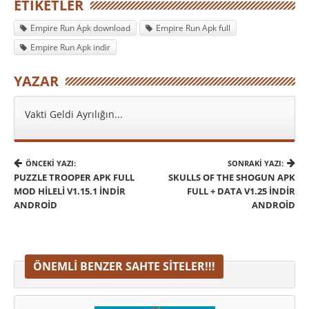
ETIKETLER
Empire Run Apk download
Empire Run Apk full
Empire Run Apk indir
YAZAR
Vakti Geldi Ayrılığın...
ÖNCEKI YAZI:
SONRAKI YAZI:
PUZZLE TROOPER APK FULL
SKULLS OF THE SHOGUN APK
MOD HILELI V1.15.1 İNDIR
FULL + DATA V1.25 İNDIR
ANDROID
ANDROID
ÖNEMLI BENZER SAHTE SITELER!!!