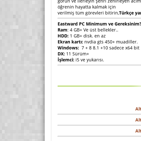
görün ve ilerleyin şehri zehirleyen acım
öğrenin hayatta kalmak için
verilmiş tüm görevleri bitirin,
Türkçe y
Eastward PC Minimum ve Gereksinim
Ram
: 4 GB+ Ve üst bellekler..
HDD:
1 GB+ disk. en az
Ekran kartı:
nvdia gts 450+ muadiller.
Windows:
7 + 8 8.1 +10 sadece x64 bit
DX:
11 Sürüm+
İşlemci:
i5 ve yukarısı.
Al
Al
Al