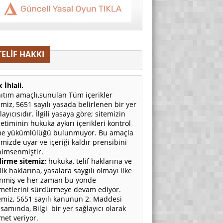
TELİF HAKKI
 İhlali.
ıtım amaçlı,sunulan Tüm içerikler
emiz, 5651 sayılı yasada belirlenen bir yer
layıcısıdır. İlgili yasaya göre; sitemizin
etiminin hukuka aykırı içerikleri kontrol
e yükümlülüğü bulunmuyor. Bu amaçla
emizde uyar ve içeriği kaldır prensibini
imsenmiştir.
irme sitemiz;
hukuka, telif haklarına ve
ilik haklarına, yasalara saygılı olmayı ilke
nmiş ve her zaman bu yönde
metlerini sürdürmeye devam ediyor.
emiz, 5651 sayılı kanunun 2. Maddesi
samında, Bilgi bir yer sağlayıcı olarak
met veriyor.