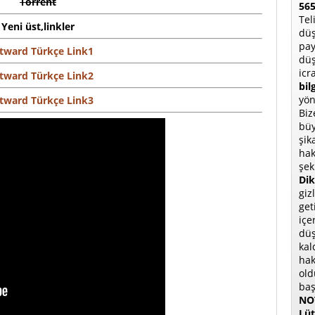
Torrent
565
Tel
Yeni üst,linkler
düş
pay
tward Türkçe Link1
düş
icr
tward Türkçe Link2
bil
yön
tward Türkçe Link3
Biz
büy
şik
hak
şek
Dik
giz
get
içe
düş
kal
hak
old
baş
NOT
Lüt