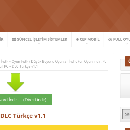
IR
GÜNCEL İŞLETIM SISTEMLER
CEP MOBIL
FULL OY
 İndir – Oyun indir
/
Düşük Boyutlu Oyunlar İndir
,
Full Oyun İndir
,
Pc
ull PC – DLC Türkçe v1.1
rd İndir - - (Direkt indir)
– DLC Türkçe v1.1