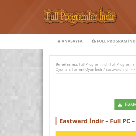
ANASAYFA
FULL PROGRAM IND
Buradasınız:
Full Program İndir Full Programlar
Oyunları
,
Torrent Oyun İndir
/
Eastward İndir – F
Eastwa
Eastward İndir – Full PC 