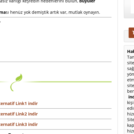
asız varlığı keşfedin nedenlerini bulun,
büyüler
ama
sı henüz yok demiştik artık var, mutlak oynayın.
?
Hak
Tan
sit
sağ
yön
etm
sit
ben
ind
kiş
ternatif Link1 indir
edi
hiz
ternatif Link2 indir
Sit
ternatif Link3 indir
kap
hiz