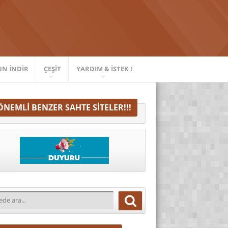
UN İNDIR
ÇEŞIT
YARDIM & İSTEK !
ÖNEMLI BENZER SAHTE SITELER!!!