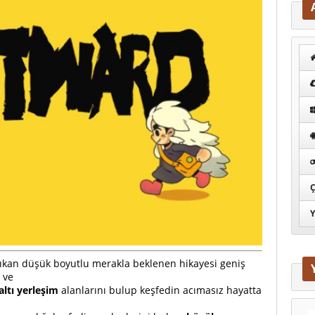
Ç
Y
çıkan düşük boyutlu merakla beklenen hikayesi geniş
 ve
altı yerleşim
alanlarını bulup keşfedin acımasız hayatta