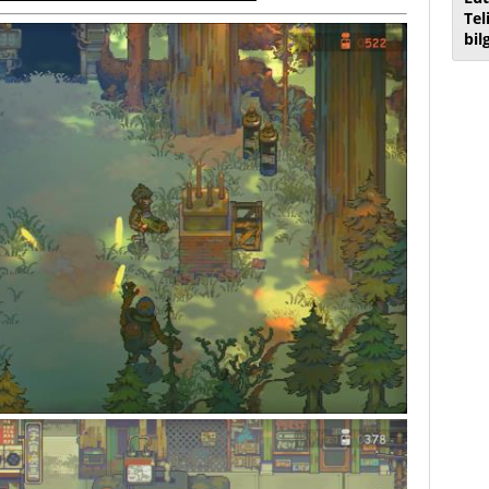
Tel
bil