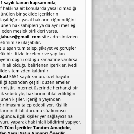
1 sayılı kanun kapsamında;
if hakkına ait konularda yasal olmadığı
ünülen bir şekilde içeriklerin
laşıldığını, yasal hakların çiğnendiğini
ünen hak sahipleri ya da aynı mesleği
a eden meslek birlikleri varsa,
giabuse@gmail. com
site adresimizden
etimimize ulaşabilir.
e ulaşan tüm talep, şikayet ve görüşler
ük bir titizle incelenir ve yapılan
ayetin doğru olduğu kanaatine varılırsa,
 ihlali olduğu belirlenen içerikler, ivedi
ilde sitemizden kaldırılır.
kat!
5651 sayılı kanun; özel hayatın
liliği açısından çeşitli düzenlemeler
irmiştir. İnternet üzerinde herhangi bir
rik sebebiyle, haklarının ihlal edildiğini
ünen kişiler, içeriğin yayından
dırılmasını talep edebiliyor. Kişilik
larının ihlali durumu söz konusu
uğunda, ilgili kişiler yer sağlayıcısına
vuru yaparak hak ihlali bildirimi yapıyor.
: Tüm İçerikler Tanıtım Amaçlıdır,
fen Yasal Satın Almanız Önerilir.