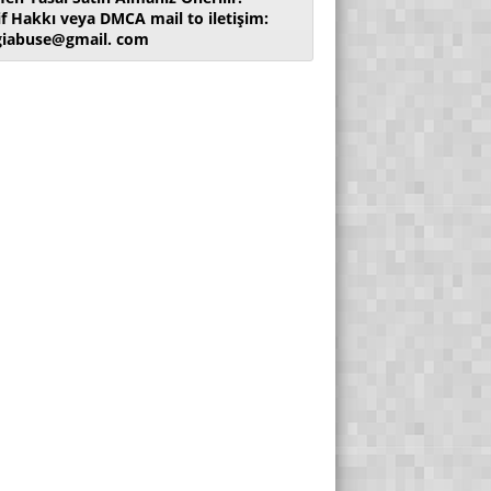
if Hakkı veya DMCA mail to iletişim:
giabuse@gmail. com