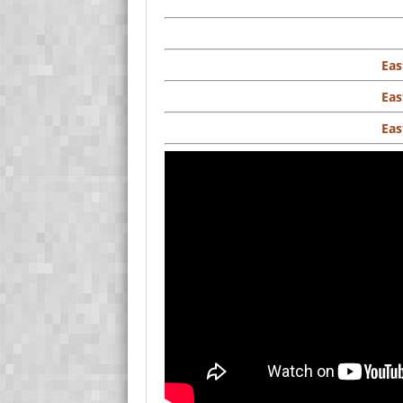
Eas
Eas
Eas