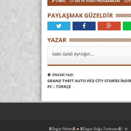
CIBRIL
SES VE VIDEO PROGRAMLARI
9
PAYLAŞMAK GÜZELDIR
YAZAR
Vakti Geldi Ayrılığın...
ÖNCEKI YAZI:
GRAND THEFT AUTO VICE CITY STORIES İNDIR
PC – TÜRKÇE
🎗Özgür Filistin🎗
🎗Özgür Doğu Türkistan🎗☾☆