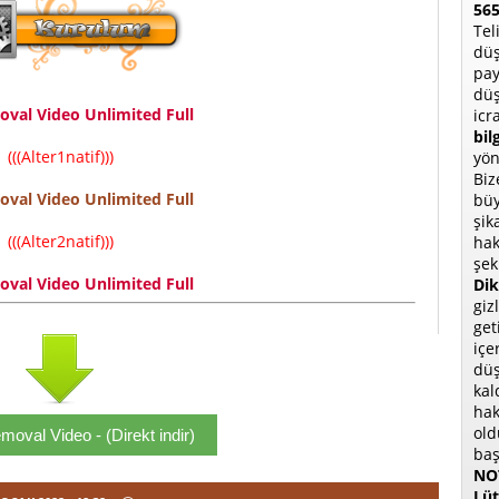
565
Tel
düş
pay
düş
val Video Unlimited Full
icr
bil
(((Alter1natif)))
yön
Biz
val Video Unlimited Full
büy
şik
(((Alter2natif)))
hak
şek
val Video Unlimited Full
Dik
giz
get
içe
düş
kal
hak
old
oval Video - (Direkt indir)
baş
NOT
Lüt