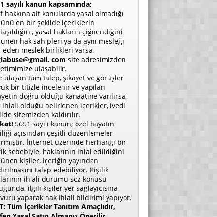
1 sayılı kanun kapsamında;
if hakkına ait konularda yasal olmadığı
ünülen bir şekilde içeriklerin
laşıldığını, yasal hakların çiğnendiğini
ünen hak sahipleri ya da aynı mesleği
a eden meslek birlikleri varsa,
giabuse@gmail. com
site adresimizden
etimimize ulaşabilir.
e ulaşan tüm talep, şikayet ve görüşler
ük bir titizle incelenir ve yapılan
ayetin doğru olduğu kanaatine varılırsa,
 ihlali olduğu belirlenen içerikler, ivedi
ilde sitemizden kaldırılır.
kat!
5651 sayılı kanun; özel hayatın
liliği açısından çeşitli düzenlemeler
irmiştir. İnternet üzerinde herhangi bir
rik sebebiyle, haklarının ihlal edildiğini
ünen kişiler, içeriğin yayından
dırılmasını talep edebiliyor. Kişilik
larının ihlali durumu söz konusu
uğunda, ilgili kişiler yer sağlayıcısına
vuru yaparak hak ihlali bildirimi yapıyor.
: Tüm İçerikler Tanıtım Amaçlıdır,
fen Yasal Satın Almanız Önerilir.