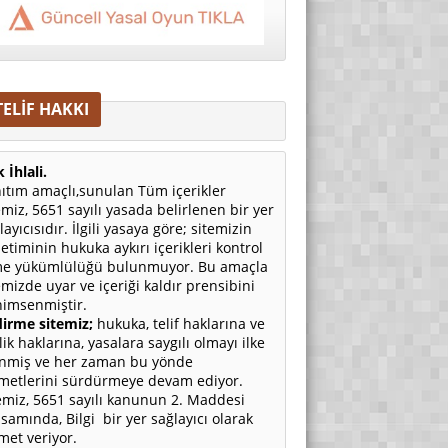
TELİF HAKKI
 İhlali.
ıtım amaçlı,sunulan Tüm içerikler
emiz, 5651 sayılı yasada belirlenen bir yer
layıcısıdır. İlgili yasaya göre; sitemizin
etiminin hukuka aykırı içerikleri kontrol
e yükümlülüğü bulunmuyor. Bu amaçla
emizde uyar ve içeriği kaldır prensibini
imsenmiştir.
irme sitemiz;
hukuka, telif haklarına ve
ilik haklarına, yasalara saygılı olmayı ilke
nmiş ve her zaman bu yönde
metlerini sürdürmeye devam ediyor.
emiz, 5651 sayılı kanunun 2. Maddesi
samında, Bilgi bir yer sağlayıcı olarak
met veriyor.