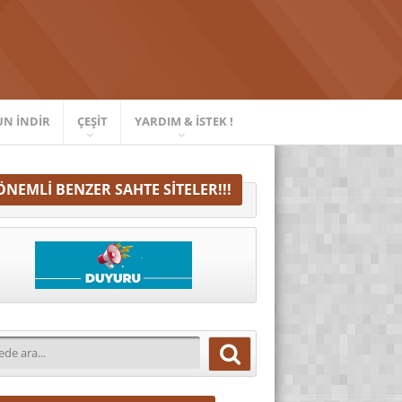
UN İNDIR
ÇEŞIT
YARDIM & İSTEK !
ÖNEMLI BENZER SAHTE SITELER!!!