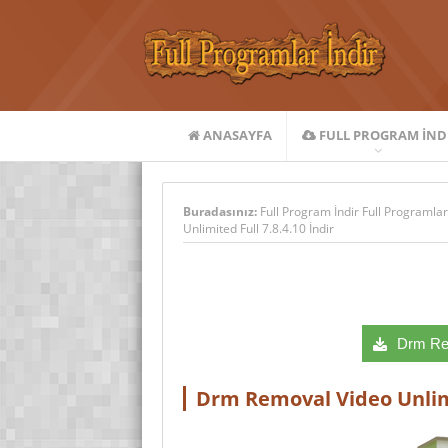
ANASAYFA
FULL PROGRAM IND
Buradasınız:
Full Program İndir Full Programlar
Unlimited Full 7.8.4.10 İndir
Drm Rem
Drm Removal Video Unlimit