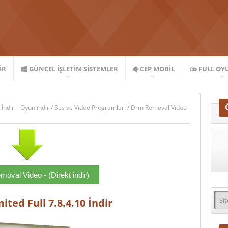
IR
GÜNCEL İŞLETIM SISTEMLER
CEP MOBIL
FULL OY
 İndir – Oyun indir
/
Ses ve Video Programları
/
Drm Removal Video
oval Video - (Direkt indir)
ed Full 7.8.4.10 İndir