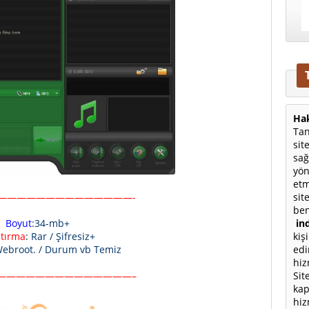
Hak
Tan
sit
sağ
yön
etm
sit
——————————————-
ben
ind
Boyut
:34-mb+
kiş
ştırma
: Rar / Şifresiz+
edi
Webroot. / Durum vb Temiz
hiz
Sit
——————————————–
kap
hiz