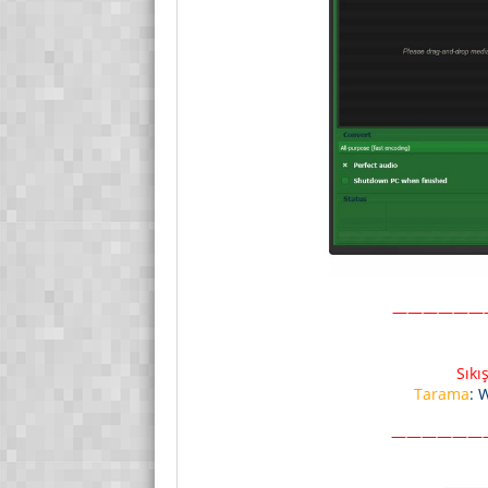
——————
Sıkı
Tarama
: 
——————