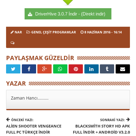
DriverHive 3.0.7 İndir - (Direkt indir)
NAR
GENEL ÇEŞIT PROGRAMLAR
8 HAZIRAN 2016
- 16:14
PAYLAŞMAK GÜZELDIR
YAZAR
Zaman Hancı.........
ÖNCEKI YAZI:
SONRAKI YAZI:
ALIEN SHOOTER VENGEANCE
BLACKSMITH STORY HD APK
FULL PC TÜRKÇE İNDIR
FULL İNDIR + ANDROID V3.2.0