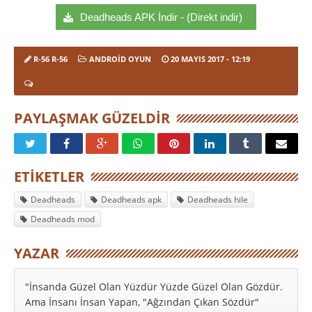
Deadheads APK İndir - (Direkt indir)
R-56 R-56
ANDROID OYUN
20 MAYIS 2017
- 12:19
PAYLAŞMAK GÜZELDIR
ETIKETLER
Deadheads
Deadheads apk
Deadheads hile
Deadheads mod
YAZAR
"İnsanda Güzel Olan Yüzdür Yüzde Güzel Olan Gözdür.
Ama İnsanı İnsan Yapan, "Ağzından Çıkan Sözdür"