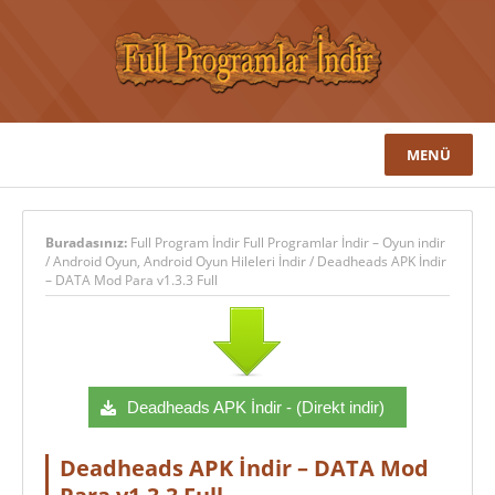
MENÜ
Buradasınız:
Full Program İndir Full Programlar İndir – Oyun indir
/
Android Oyun
,
Android Oyun Hileleri İndir
/
Deadheads APK İndir
– DATA Mod Para v1.3.3 Full
Deadheads APK İndir - (Direkt indir)
Deadheads APK İndir – DATA Mod