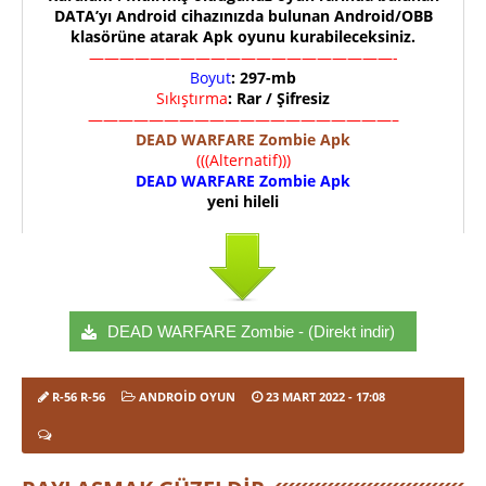
DATA’yı Android cihazınızda bulunan Android/OBB
klasörüne atarak Apk oyunu kurabileceksiniz.
————————————————————-
Boyut
: 297-mb
Sıkıştırma
: Rar / Şifresiz
————————————————————–
DEAD WARFARE Zombie Apk
(((Alternatif)))
DEAD WARFARE Zombie Apk
yeni hileli
DEAD WARFARE Zombie - (Direkt indir)
R-56 R-56
ANDROID OYUN
23 MART 2022
- 17:08