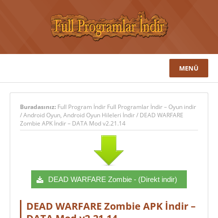
MENÜ
Buradasınız:
Full Program İndir Full Programlar İndir – Oyun indir
/
Android Oyun
,
Android Oyun Hileleri İndir
/
DEAD WARFARE
Zombie APK İndir – DATA Mod v2.21.14
DEAD WARFARE Zombie - (Direkt indir)
DEAD WARFARE Zombie APK İndir –