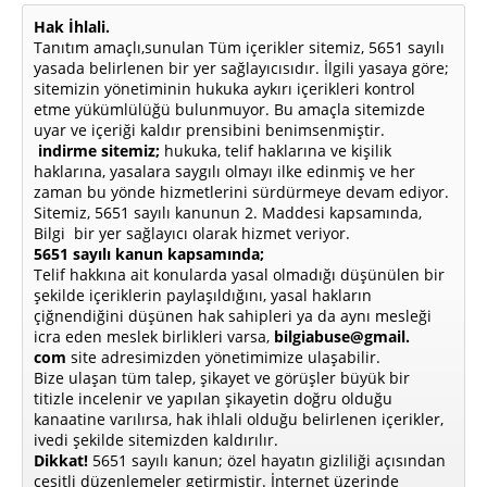
Hak İhlali.
Tanıtım amaçlı,sunulan Tüm içerikler sitemiz, 5651 sayılı
yasada belirlenen bir yer sağlayıcısıdır. İlgili yasaya göre;
sitemizin yönetiminin hukuka aykırı içerikleri kontrol
etme yükümlülüğü bulunmuyor. Bu amaçla sitemizde
uyar ve içeriği kaldır prensibini benimsenmiştir.
indirme sitemiz;
hukuka, telif haklarına ve kişilik
haklarına, yasalara saygılı olmayı ilke edinmiş ve her
zaman bu yönde hizmetlerini sürdürmeye devam ediyor.
Sitemiz, 5651 sayılı kanunun 2. Maddesi kapsamında,
Bilgi bir yer sağlayıcı olarak hizmet veriyor.
5651 sayılı kanun kapsamında;
Telif hakkına ait konularda yasal olmadığı düşünülen bir
şekilde içeriklerin paylaşıldığını, yasal hakların
çiğnendiğini düşünen hak sahipleri ya da aynı mesleği
icra eden meslek birlikleri varsa,
bilgiabuse@gmail.
com
site adresimizden yönetimimize ulaşabilir.
Bize ulaşan tüm talep, şikayet ve görüşler büyük bir
titizle incelenir ve yapılan şikayetin doğru olduğu
kanaatine varılırsa, hak ihlali olduğu belirlenen içerikler,
ivedi şekilde sitemizden kaldırılır.
Dikkat!
5651 sayılı kanun; özel hayatın gizliliği açısından
çeşitli düzenlemeler getirmiştir. İnternet üzerinde