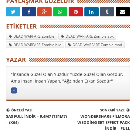
PAYLAŞMAK GÜZELDIR
ETIKETLER
DEAD WARFARE Zombie
DEAD WARFARE Zombie apk
DEAD WARFARE Zombie hile
DEAD WARFARE Zombie mod
YAZAR
"İnsanda Güzel Olan Yüzdür Yüzde Güzel Olan Gözdür.
Ama İnsanı İnsan Yapan, "Ağzından Çıkan Sözdür"
ÖNCEKI YAZI:
SONRAKI YAZI:
SAS FULL İNDIR – 9.4M7 (TS1M7)
WONDERSHARE FILMORA
– (X64)
WEDDING SET EFFECT PACK
İNDIR – FULL