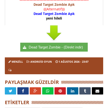
Dead Target Zombie
Apk
(((Alternatif)))
Dead Target Zombie
A
p
k
yeni hileli
Dead Target Zombie - (Direkt indir)
MENZILL
ANDROID OYUN
1 AĞUSTOS 2026
- 23:07
PAYLAŞMAK GÜZELDIR
ETIKETLER