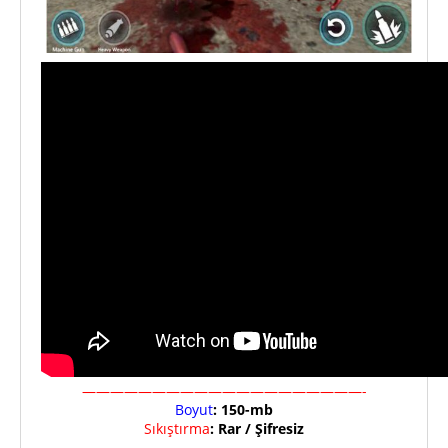
————————————————————-
Boyut
: 150
-mb
Sıkıştırma
: Rar / Şifresiz
————————————————————–