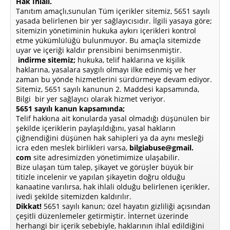
Hak İhlali.
Tanıtım amaçlı,sunulan Tüm içerikler sitemiz, 5651 sayılı
yasada belirlenen bir yer sağlayıcısıdır. İlgili yasaya göre;
sitemizin yönetiminin hukuka aykırı içerikleri kontrol
etme yükümlülüğü bulunmuyor. Bu amaçla sitemizde
uyar ve içeriği kaldır prensibini benimsenmiştir.
indirme sitemiz;
hukuka, telif haklarına ve kişilik
haklarına, yasalara saygılı olmayı ilke edinmiş ve her
zaman bu yönde hizmetlerini sürdürmeye devam ediyor.
Sitemiz, 5651 sayılı kanunun 2. Maddesi kapsamında,
Bilgi bir yer sağlayıcı olarak hizmet veriyor.
5651 sayılı kanun kapsamında;
Telif hakkına ait konularda yasal olmadığı düşünülen bir
şekilde içeriklerin paylaşıldığını, yasal hakların
çiğnendiğini düşünen hak sahipleri ya da aynı mesleği
icra eden meslek birlikleri varsa,
bilgiabuse@gmail.
com
site adresimizden yönetimimize ulaşabilir.
Bize ulaşan tüm talep, şikayet ve görüşler büyük bir
titizle incelenir ve yapılan şikayetin doğru olduğu
kanaatine varılırsa, hak ihlali olduğu belirlenen içerikler,
ivedi şekilde sitemizden kaldırılır.
Dikkat!
5651 sayılı kanun; özel hayatın gizliliği açısından
çeşitli düzenlemeler getirmiştir. İnternet üzerinde
herhangi bir içerik sebebiyle, haklarının ihlal edildiğini