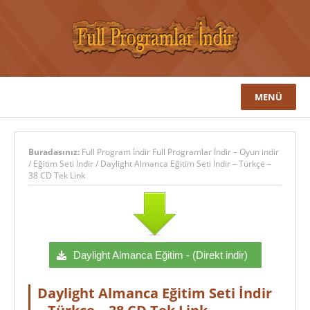
MENÜ
Buradasınız:
Full Program İndir Full Programlar İndir – Oyun indir
/
Eğitim Seti İndir
/
Daylight Almanca Eğitim Seti İndir – Türkçe –
38 CD Tek Link
Daylight Almanca Eğitim - (Direkt indir)
Daylight Almanca Eğitim Seti İndir