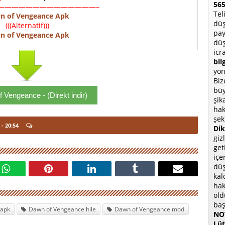
565
——————————————–
Tel
n of Vengeance Apk
düş
(((Alternatif)))
pay
n of Vengeance Apk
düş
icr
bil
yön
Biz
büy
 Vengeance - (Direkt indir)
şik
hak
şek
- 20:54
Dik
giz
get
içe
düş
kal
hak
old
baş
 apk
Dawn of Vengeance hile
Dawn of Vengeance mod
NOT
Lüt