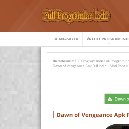
ANASAYFA
FULL PROGRAM IND
Buradasınız:
Full Program İndir Full Programlar
Dawn of Vengeance Apk Full İndir + Mod Para v1
Dawn of
Dawn of Vengeance Apk Fu