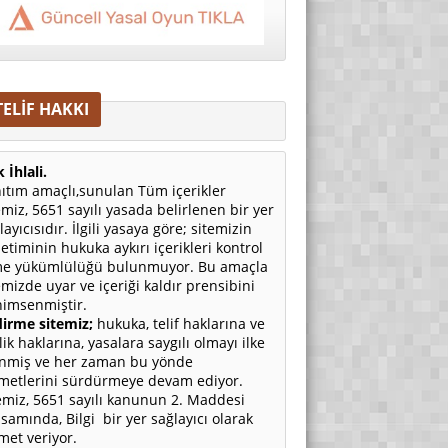
TELİF HAKKI
 İhlali.
ıtım amaçlı,sunulan Tüm içerikler
emiz, 5651 sayılı yasada belirlenen bir yer
layıcısıdır. İlgili yasaya göre; sitemizin
etiminin hukuka aykırı içerikleri kontrol
e yükümlülüğü bulunmuyor. Bu amaçla
emizde uyar ve içeriği kaldır prensibini
imsenmiştir.
irme sitemiz;
hukuka, telif haklarına ve
ilik haklarına, yasalara saygılı olmayı ilke
nmiş ve her zaman bu yönde
metlerini sürdürmeye devam ediyor.
emiz, 5651 sayılı kanunun 2. Maddesi
samında, Bilgi bir yer sağlayıcı olarak
met veriyor.