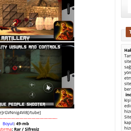
Hak
Tan
sit
sağ
yön
etm
sit
ben
ind
kiş
edi
hiz
e]rGVNnig4Vi8[/tube]
Sit
——————————————-
kap
Boyut
: 49-mb
hiz
ıştırma
: Rar / Şifresiz