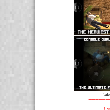
[tub
——————
Sık