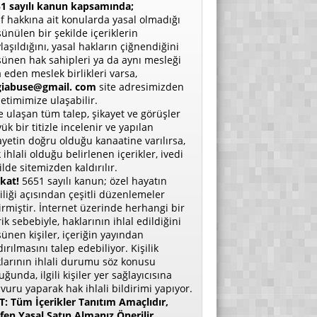
1 sayılı kanun kapsamında;
if hakkına ait konularda yasal olmadığı
ünülen bir şekilde içeriklerin
laşıldığını, yasal hakların çiğnendiğini
ünen hak sahipleri ya da aynı mesleği
a eden meslek birlikleri varsa,
giabuse@gmail. com
site adresimizden
etimimize ulaşabilir.
e ulaşan tüm talep, şikayet ve görüşler
ük bir titizle incelenir ve yapılan
ayetin doğru olduğu kanaatine varılırsa,
 ihlali olduğu belirlenen içerikler, ivedi
ilde sitemizden kaldırılır.
kat!
5651 sayılı kanun; özel hayatın
liliği açısından çeşitli düzenlemeler
irmiştir. İnternet üzerinde herhangi bir
rik sebebiyle, haklarının ihlal edildiğini
ünen kişiler, içeriğin yayından
dırılmasını talep edebiliyor. Kişilik
larının ihlali durumu söz konusu
uğunda, ilgili kişiler yer sağlayıcısına
vuru yaparak hak ihlali bildirimi yapıyor.
: Tüm İçerikler Tanıtım Amaçlıdır,
fen Yasal Satın Almanız Önerilir.