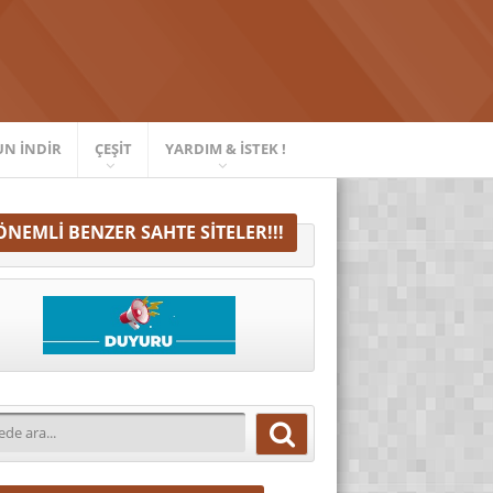
UN İNDIR
ÇEŞIT
YARDIM & İSTEK !
ÖNEMLI BENZER SAHTE SITELER!!!