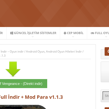
IR
GÜNCEL İŞLETIM SISTEMLER
CEP MOBIL
FULL OY
 İndir – Oyun indir
/
Android Oyun
,
Android Oyun Hileleri İndir
/
.1.3
 Vengeance - (Direkt indir)
ll İndir + Mod Para v1.1.3