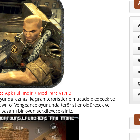
Ç
 Apk Full İndir + Mod Para v1.1.3
Y
unda kızınızı kaçıran teröristlerle mücadele edecek ve
 Dawn of Vengeance oyununda teröristler öldürecek ve
k başarılı bir oyun sergileyeceksiniz.