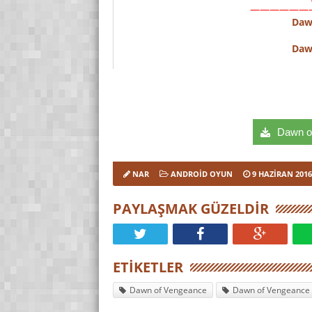
——————
Daw
Daw
Dawn of
NAR
ANDROID OYUN
9 HAZIRAN 2016
PAYLAŞMAK GÜZELDIR
ETIKETLER
Dawn of Vengeance
Dawn of Vengeance