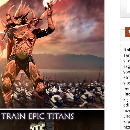
Hak
Tan
sit
sağ
yön
etm
sit
ben
ind
kiş
edi
hiz
Sit
kap
hiz