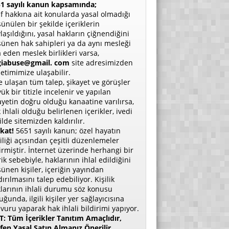
1 sayılı kanun kapsamında;
if hakkına ait konularda yasal olmadığı
ünülen bir şekilde içeriklerin
laşıldığını, yasal hakların çiğnendiğini
ünen hak sahipleri ya da aynı mesleği
a eden meslek birlikleri varsa,
giabuse@gmail. com
site adresimizden
etimimize ulaşabilir.
e ulaşan tüm talep, şikayet ve görüşler
ük bir titizle incelenir ve yapılan
ayetin doğru olduğu kanaatine varılırsa,
 ihlali olduğu belirlenen içerikler, ivedi
ilde sitemizden kaldırılır.
kat!
5651 sayılı kanun; özel hayatın
liliği açısından çeşitli düzenlemeler
irmiştir. İnternet üzerinde herhangi bir
rik sebebiyle, haklarının ihlal edildiğini
ünen kişiler, içeriğin yayından
dırılmasını talep edebiliyor. Kişilik
larının ihlali durumu söz konusu
uğunda, ilgili kişiler yer sağlayıcısına
vuru yaparak hak ihlali bildirimi yapıyor.
: Tüm İçerikler Tanıtım Amaçlıdır,
fen Yasal Satın Almanız Önerilir.