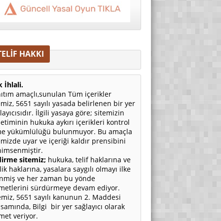
TELİF HAKKI
 İhlali.
ıtım amaçlı,sunulan Tüm içerikler
emiz, 5651 sayılı yasada belirlenen bir yer
layıcısıdır. İlgili yasaya göre; sitemizin
etiminin hukuka aykırı içerikleri kontrol
e yükümlülüğü bulunmuyor. Bu amaçla
emizde uyar ve içeriği kaldır prensibini
imsenmiştir.
irme sitemiz;
hukuka, telif haklarına ve
ilik haklarına, yasalara saygılı olmayı ilke
nmiş ve her zaman bu yönde
metlerini sürdürmeye devam ediyor.
emiz, 5651 sayılı kanunun 2. Maddesi
samında, Bilgi bir yer sağlayıcı olarak
met veriyor.