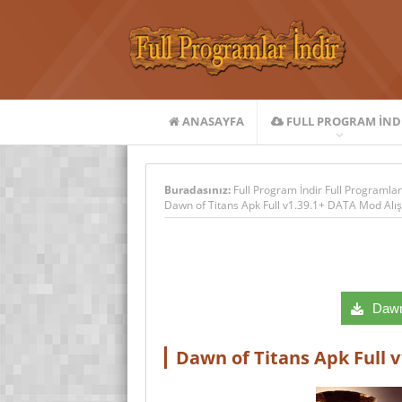
ANASAYFA
FULL PROGRAM IND
Buradasınız:
Full Program İndir Full Programlar
Dawn of Titans Apk Full v1.39.1+ DATA Mod Alış
Dawn 
Dawn of Titans Apk Full v