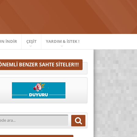
UN İNDIR
ÇEŞIT
YARDIM & İSTEK !
ÖNEMLI BENZER SAHTE SITELER!!!