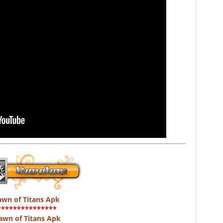
wn of Titans Apk
***************
awn of Titans Apk