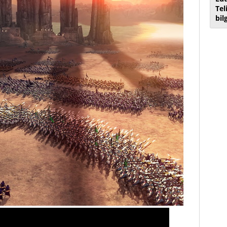
Tel
bil