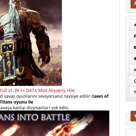
Ç
Full v1.39.1+ DATA Mod Alışveriş Hile
Y
d savaş oyunlarını seviyorsanız tavsiye edilir d
awn of
Titans oyunu ile
savaşa katılıp düşmanları yok edin.