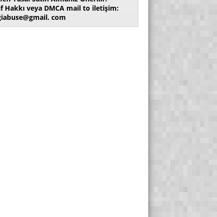
if Hakkı veya DMCA mail to iletişim:
giabuse@gmail. com