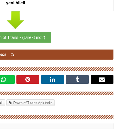
yeni hileli
of Titans - (Direkt indir)
 0:26
ll
Dawn of Titans Apk indir