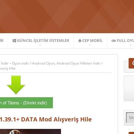
IR
GÜNCEL İŞLETIM SISTEMLER
CEP MOBIL
FULL OY
 İndir – Oyun indir
/
Android Oyun
,
Android Oyun Hileleri İndir
/
veriş Hile
of Titans - (Direkt indir)
1.39.1+ DATA Mod Alışveriş Hile