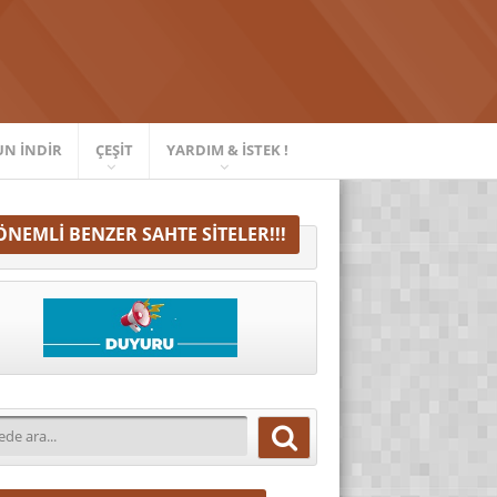
UN İNDIR
ÇEŞIT
YARDIM & İSTEK !
ÖNEMLI BENZER SAHTE SITELER!!!