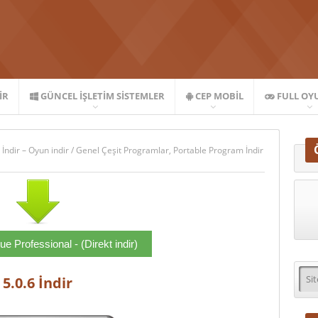
IR
GÜNCEL İŞLETIM SISTEMLER
CEP MOBIL
FULL OY
 İndir – Oyun indir
/
Genel Çeşit Programlar
,
Portable Program İndir
e Professional - (Direkt indir)
5.0.6 İndir