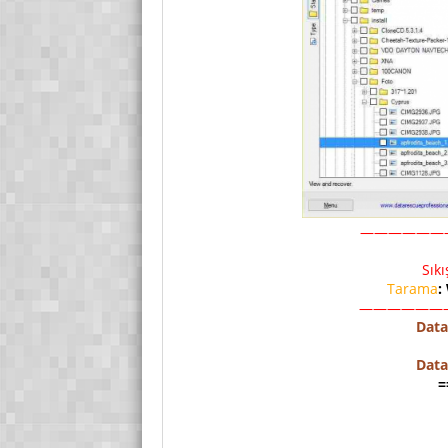
——————
Sık
Tarama
:
——————
Data
Data
=