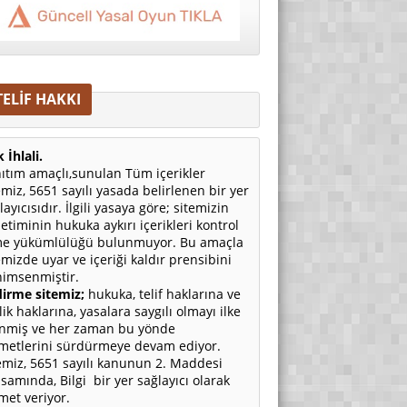
TELİF HAKKI
 İhlali.
ıtım amaçlı,sunulan Tüm içerikler
emiz, 5651 sayılı yasada belirlenen bir yer
layıcısıdır. İlgili yasaya göre; sitemizin
etiminin hukuka aykırı içerikleri kontrol
e yükümlülüğü bulunmuyor. Bu amaçla
emizde uyar ve içeriği kaldır prensibini
imsenmiştir.
irme sitemiz;
hukuka, telif haklarına ve
ilik haklarına, yasalara saygılı olmayı ilke
nmiş ve her zaman bu yönde
metlerini sürdürmeye devam ediyor.
emiz, 5651 sayılı kanunun 2. Maddesi
samında, Bilgi bir yer sağlayıcı olarak
met veriyor.