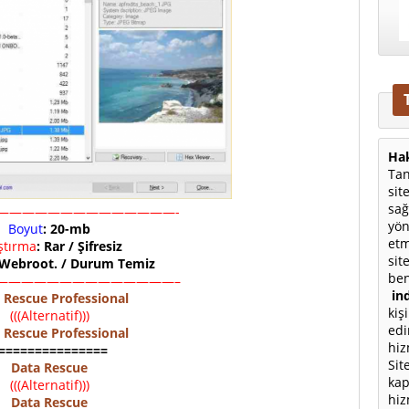
Hak
Tan
sit
sağ
——————————————-
yön
Boyut
: 20-mb
etm
ıştırma
: Rar / Şifresiz
sit
 Webroot. / Durum Temiz
ben
——————————————–
ind
 Rescue Professional
kiş
(((Alternatif)))
edi
 Rescue Professional
hiz
===============
Sit
Data Rescue
kap
(((Alternatif)))
hiz
Data Rescue