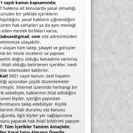
1 sayılı kanun kapsamında;
if hakkına ait konularda yasal olmadığı
ünülen bir şekilde içeriklerin
laşıldığını, yasal hakların çiğnendiğini
ünen hak sahipleri ya da aynı mesleği
a eden meslek birlikleri varsa,
giabuse@gmail. com
site adresimizden
etimimize ulaşabilir.
e ulaşan tüm talep, şikayet ve görüşler
ük bir titizle incelenir ve yapılan
ayetin doğru olduğu kanaatine varılırsa,
 ihlali olduğu belirlenen içerikler, ivedi
ilde sitemizden kaldırılır.
kat!
5651 sayılı kanun; özel hayatın
liliği açısından çeşitli düzenlemeler
irmiştir. İnternet üzerinde herhangi bir
rik sebebiyle, haklarının ihlal edildiğini
ünen kişiler, içeriğin yayından
dırılmasını talep edebiliyor. Kişilik
larının ihlali durumu söz konusu
uğunda, ilgili kişiler yer sağlayıcısına
vuru yaparak hak ihlali bildirimi yapıyor.
: Tüm İçerikler Tanıtım Amaçlıdır,
fen Yasal Satın Almanız Önerilir.