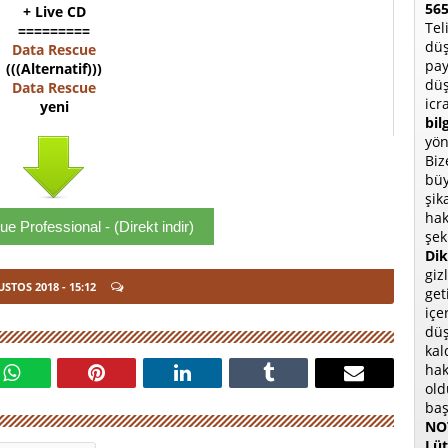
565
+ Live CD
Tel
=========
düş
Data Rescue
pay
(((Alternatif)))
düş
Data Rescue
icr
yeni
bil
yön
Biz
büy
şik
hak
e Professional - (Direkt indir)
şek
Dik
giz
USTOS 2018
- 15:12
get
içe
düş
kal
hak
old
baş
NOT
Lüt