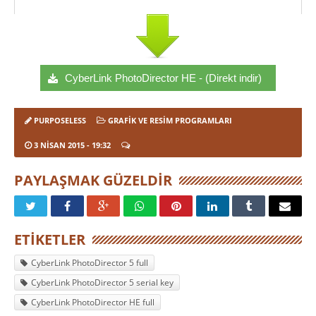
CyberLink PhotoDirector HE - (Direkt indir)
PURPOSELESS
GRAFIK VE RESIM PROGRAMLARI
3 NISAN 2015
- 19:32
PAYLAŞMAK GÜZELDIR
ETIKETLER
CyberLink PhotoDirector 5 full
CyberLink PhotoDirector 5 serial key
CyberLink PhotoDirector HE full