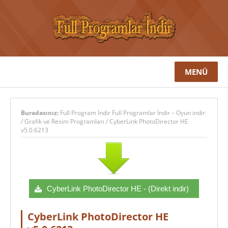
MENÜ
Buradasınız:
Full Program İndir Full Programlar İndir – Oyun indir
/
Grafik ve Resim Programları
/
CyberLink PhotoDirector HE
v5.0.6213
CyberLink PhotoDirector HE - (Direkt indir)
CyberLink PhotoDirector HE