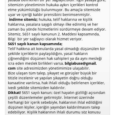
sitemizin yönetiminin hukuka aykırı içerikleri kontrol
etme yükümlülüğü bulunmuyor. Bu amaçla sitemizde
uyar ve içeriği kaldır prensibini benimsenmiştir.
indirme sitemiz;
hukuka, telif haklarına ve kişilik
haklarına, yasalara saygılı olmayı ilke edinmiş ve her
zaman bu yönde hizmetlerini sürdürmeye devam ediyor.
Sitemiz, 5651 sayılı kanunun 2. Maddesi kapsamında,
Bilgi bir yer sağlayıcı olarak hizmet veriyor.
5651 sayılı kanun kapsamında;
Telif hakkına ait konularda yasal olmadığı düşünülen bir
şekilde içeriklerin paylaşıldığını, yasal hakların
çiğnendiğini düşünen hak sahipleri ya da aynı mesleği
icra eden meslek birlikleri varsa,
bilgiabuse@gmail.
com
site adresimizden yönetimimize ulaşabilir.
Bize ulaşan tüm talep, şikayet ve görüşler büyük bir
titizle incelenir ve yapılan şikayetin doğru olduğu
kanaatine varılırsa, hak ihlali olduğu belirlenen içerikler,
ivedi şekilde sitemizden kaldırılır.
Dikkat!
5651 sayılı kanun; özel hayatın gizliliği açısından
çeşitli düzenlemeler getirmiştir. İnternet üzerinde
herhangi bir içerik sebebiyle, haklarının ihlal edildiğini
düşünen kişiler, içeriğin yayından kaldırılmasını talep
edebiliyor. Kişilik haklarının ihlali durumu söz konusu