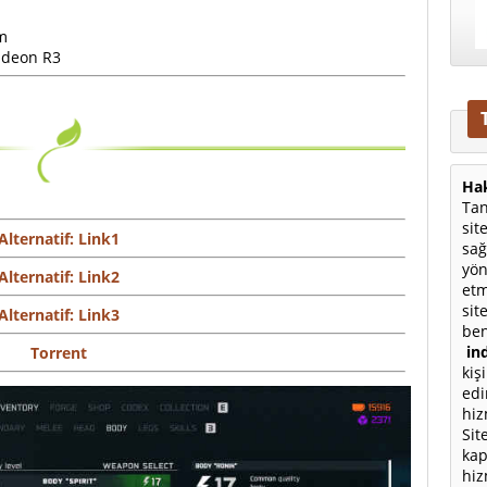
m
adeon R3
Hak
Tan
sit
Alternatif: Link1
sağ
yön
Alternatif: Link2
etm
sit
Alternatif: Link3
ben
ind
Torrent
kiş
edi
hiz
Sit
kap
hiz