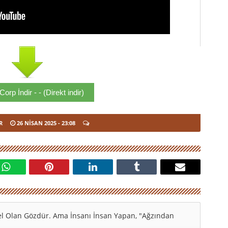
orp İndir - - (Direkt indir)
R
26 NISAN 2025
- 23:08
l Olan Gözdür. Ama İnsanı İnsan Yapan, "Ağzından