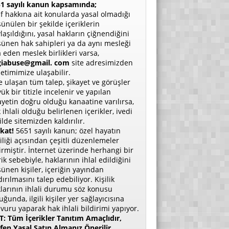
1 sayılı kanun kapsamında;
if hakkına ait konularda yasal olmadığı
ünülen bir şekilde içeriklerin
laşıldığını, yasal hakların çiğnendiğini
ünen hak sahipleri ya da aynı mesleği
a eden meslek birlikleri varsa,
giabuse@gmail. com
site adresimizden
etimimize ulaşabilir.
e ulaşan tüm talep, şikayet ve görüşler
ük bir titizle incelenir ve yapılan
ayetin doğru olduğu kanaatine varılırsa,
 ihlali olduğu belirlenen içerikler, ivedi
ilde sitemizden kaldırılır.
kat!
5651 sayılı kanun; özel hayatın
liliği açısından çeşitli düzenlemeler
irmiştir. İnternet üzerinde herhangi bir
rik sebebiyle, haklarının ihlal edildiğini
ünen kişiler, içeriğin yayından
dırılmasını talep edebiliyor. Kişilik
larının ihlali durumu söz konusu
uğunda, ilgili kişiler yer sağlayıcısına
vuru yaparak hak ihlali bildirimi yapıyor.
: Tüm İçerikler Tanıtım Amaçlıdır,
fen Yasal Satın Almanız Önerilir.