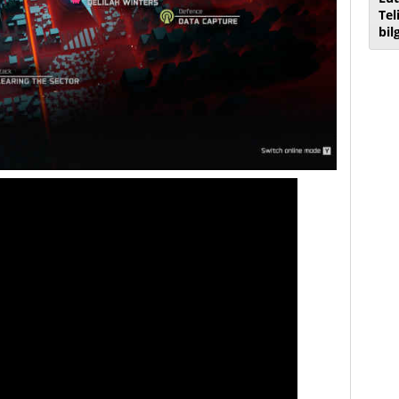
Tel
bil