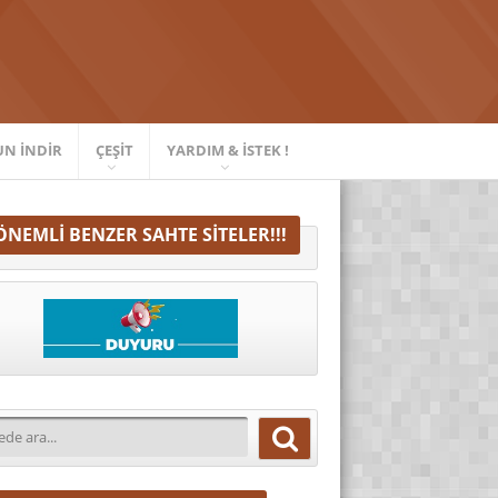
UN İNDIR
ÇEŞIT
YARDIM & İSTEK !
ÖNEMLI BENZER SAHTE SITELER!!!