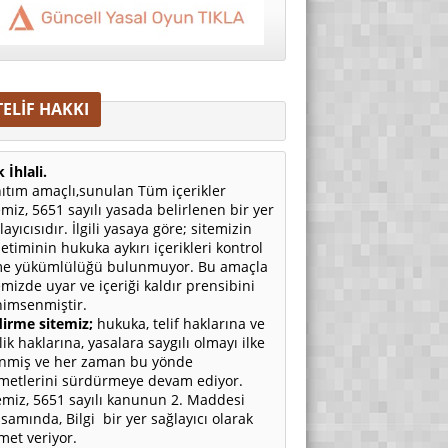
TELİF HAKKI
 İhlali.
ıtım amaçlı,sunulan Tüm içerikler
emiz, 5651 sayılı yasada belirlenen bir yer
layıcısıdır. İlgili yasaya göre; sitemizin
etiminin hukuka aykırı içerikleri kontrol
e yükümlülüğü bulunmuyor. Bu amaçla
emizde uyar ve içeriği kaldır prensibini
imsenmiştir.
irme sitemiz;
hukuka, telif haklarına ve
ilik haklarına, yasalara saygılı olmayı ilke
nmiş ve her zaman bu yönde
metlerini sürdürmeye devam ediyor.
emiz, 5651 sayılı kanunun 2. Maddesi
samında, Bilgi bir yer sağlayıcı olarak
met veriyor.