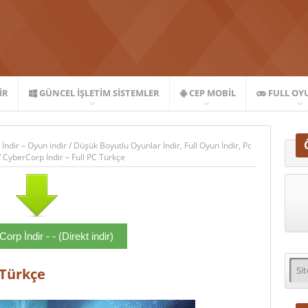
IR
GÜNCEL İŞLETIM SISTEMLER
CEP MOBIL
FULL OY
 İndir – Oyun indir
/
Düşük Boyutlu Oyunlar İndir
,
Full Oyun İndir
,
Pc
/
CyberCorp İndir – Full PC Türkçe
orp İndir - - (Direkt indir)
 Türkçe