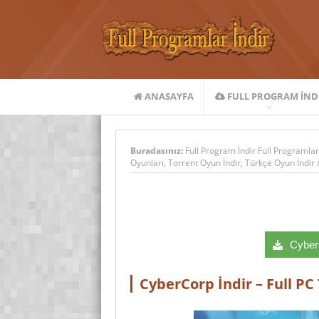
ANASAYFA
FULL PROGRAM IND
Buradasınız:
Full Program İndir Full Programlar
Oyunları
,
Torrent Oyun İndir
,
Türkçe Oyun İndir
CyberC
CyberCorp İndir – Full PC