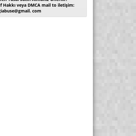
if Hakkı veya DMCA mail to iletişim:
giabuse@gmail. com