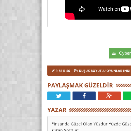
CyberC
R-56 R-56
DÜŞÜK BOYUTLU OYUNLAR İNDI
PAYLAŞMAK GÜZELDIR
YAZAR
"İnsanda Güzel Olan Yüzdür Yüzde Güze
Çıkan Sözdür"