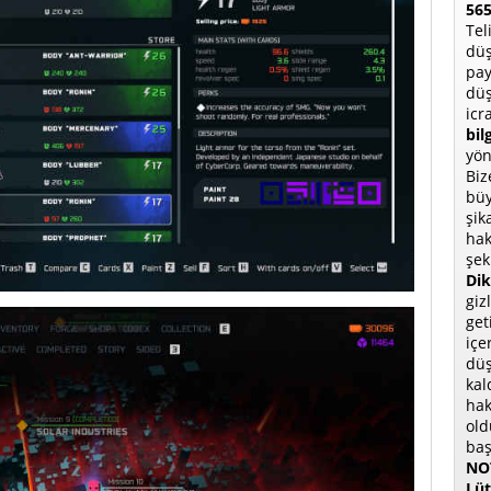
565
Tel
düş
pay
düş
icr
bil
yön
Biz
büy
şik
hak
şek
Dik
giz
get
içe
düş
kal
hak
old
baş
NOT
Lüt