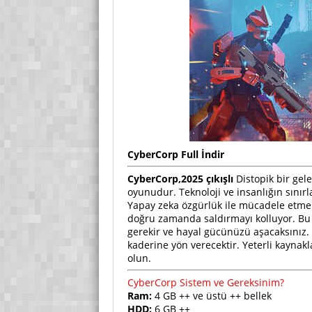
CyberCorp
Full
İndir
CyberCorp,2025 çıkışlı
Distopik bir gel
oyunudur. Teknoloji ve insanlığın sınır
Yapay zeka özgürlük ile mücadele etmek
doğru zamanda saldırmayı kolluyor. Bu 
gerekir ve hayal gücünüzü aşacaksınız. 
kaderine yön verecektir. Yeterli kaynakl
olun.
CyberCorp Sistem ve Gereksinim?
Ram:
4 GB ++ ve üstü ++ bellek
HDD:
6 GB ++