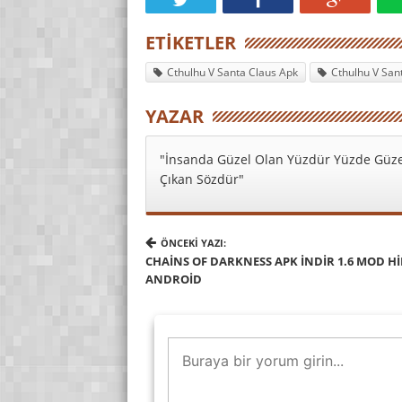
ETIKETLER
Cthulhu V Santa Claus Apk
Cthulhu V Sant
YAZAR
"İnsanda Güzel Olan Yüzdür Yüzde Güze
Çıkan Sözdür"
ÖNCEKI YAZI:
CHAINS OF DARKNESS APK İNDIR 1.6 MOD HI
ANDROID