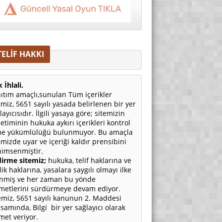
TELİF HAKKI
 İhlali.
ıtım amaçlı,sunulan Tüm içerikler
emiz, 5651 sayılı yasada belirlenen bir yer
layıcısıdır. İlgili yasaya göre; sitemizin
etiminin hukuka aykırı içerikleri kontrol
e yükümlülüğü bulunmuyor. Bu amaçla
emizde uyar ve içeriği kaldır prensibini
imsenmiştir.
irme sitemiz;
hukuka, telif haklarına ve
ilik haklarına, yasalara saygılı olmayı ilke
nmiş ve her zaman bu yönde
metlerini sürdürmeye devam ediyor.
emiz, 5651 sayılı kanunun 2. Maddesi
samında, Bilgi bir yer sağlayıcı olarak
met veriyor.