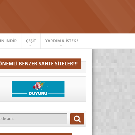
UN İNDIR
ÇEŞIT
YARDIM & İSTEK !
ÖNEMLI BENZER SAHTE SITELER!!!