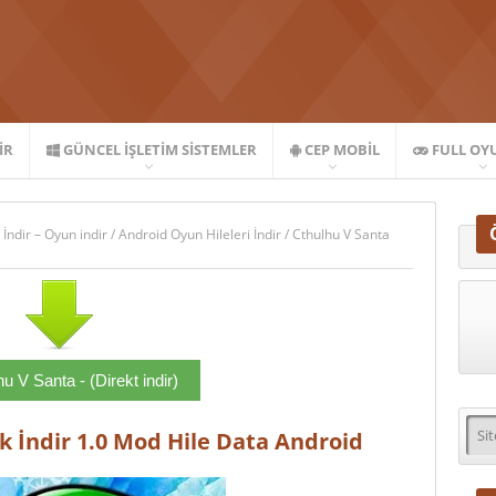
IR
GÜNCEL İŞLETIM SISTEMLER
CEP MOBIL
FULL OY
 İndir – Oyun indir
/
Android Oyun Hileleri İndir
/
Cthulhu V Santa
u V Santa - (Direkt indir)
k İndir 1.0 Mod Hile Data Android