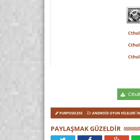
Cthul
Cthul
Cthul
Cthulh
PURPOSELESS
ANDROID OYUN HILELERI İ
PAYLAŞMAK GÜZELDIR