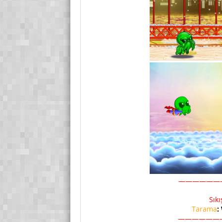
——————
Sık
Tarama
:
——————