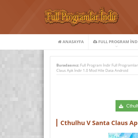
ANASAYFA
FULL PROGRAM IND
Buradasınız:
Full Program İndir Full Programlar
Claus Apk İndir 1.0 Mod Hile Data Android
Cthulh
Cthulhu V Santa Claus Ap