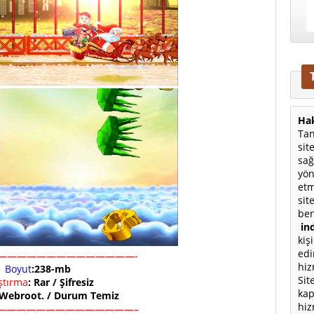
Hak
Tan
sit
sağ
yön
etm
sit
ben
ind
kiş
edi
——————————————-
hiz
Boyut
:238-mb
Sit
ıştırma
: Rar / Şifresiz
kap
 Webroot. / Durum Temiz
hiz
——————————————–