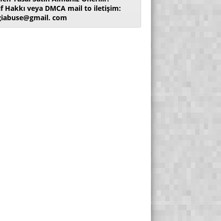
if Hakkı veya DMCA mail to iletişim:
giabuse@gmail. com