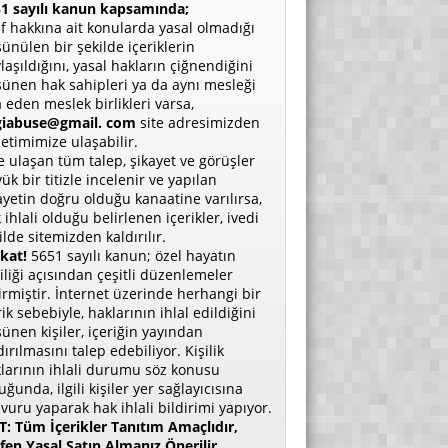
1 sayılı kanun kapsamında;
if hakkına ait konularda yasal olmadığı
ünülen bir şekilde içeriklerin
laşıldığını, yasal hakların çiğnendiğini
ünen hak sahipleri ya da aynı mesleği
a eden meslek birlikleri varsa,
giabuse@gmail. com
site adresimizden
etimimize ulaşabilir.
e ulaşan tüm talep, şikayet ve görüşler
ük bir titizle incelenir ve yapılan
ayetin doğru olduğu kanaatine varılırsa,
 ihlali olduğu belirlenen içerikler, ivedi
ilde sitemizden kaldırılır.
kat!
5651 sayılı kanun; özel hayatın
liliği açısından çeşitli düzenlemeler
irmiştir. İnternet üzerinde herhangi bir
rik sebebiyle, haklarının ihlal edildiğini
ünen kişiler, içeriğin yayından
dırılmasını talep edebiliyor. Kişilik
larının ihlali durumu söz konusu
uğunda, ilgili kişiler yer sağlayıcısına
vuru yaparak hak ihlali bildirimi yapıyor.
: Tüm İçerikler Tanıtım Amaçlıdır,
fen Yasal Satın Almanız Önerilir.