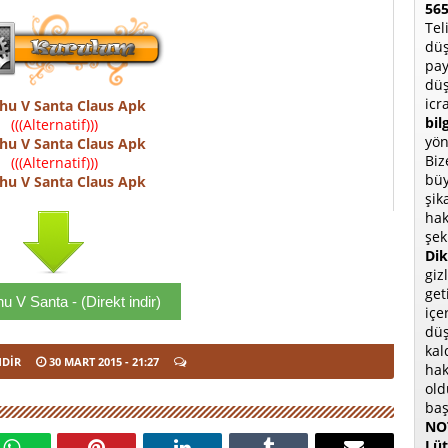
565
Tel
düş
pay
düş
icr
hu V Santa Claus Apk
bil
(((Alternatif)))
yön
hu V Santa Claus Apk
Biz
(((Alternatif)))
büy
hu V Santa Claus Apk
şik
hak
şek
Dik
giz
get
u V Santa - (Direkt indir)
içe
düş
kal
NDIR
30 MART 2015
- 21:27
hak
old
baş
NOT
Lüt