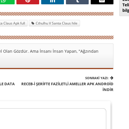
Tel
bil
a Claus Apk full
Cthulhu V Santa Claus hile
l Olan Gözdür. Ama İnsanı İnsan Yapan, "Ağzından
SONRAKI YAZI:
LE DATA
RECEB-İ ŞERIFTE FAZILETLI AMELLER APK ANDROID
İNDIR