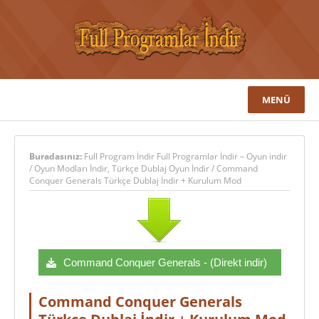
MENÜ
Buradasınız:
Full Program İndir Full Programlar İndir – Oyun indir
/
Oyun Modları İndir
,
Türkçe Dublaj Oyun İndir
/
Command
Conquer Generals Türkçe Dublaj İndir + Kurulum Mod
Command Conquer Generals - (Direkt indir)
Command Conquer Generals