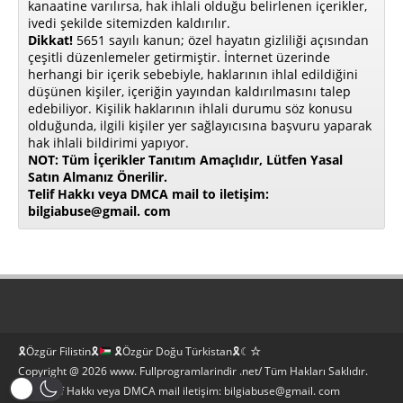
kanaatine varılırsa, hak ihlali olduğu belirlenen içerikler,
ivedi şekilde sitemizden kaldırılır.
Dikkat!
5651 sayılı kanun; özel hayatın gizliliği açısından
çeşitli düzenlemeler getirmiştir. İnternet üzerinde
herhangi bir içerik sebebiyle, haklarının ihlal edildiğini
düşünen kişiler, içeriğin yayından kaldırılmasını talep
edebiliyor. Kişilik haklarının ihlali durumu söz konusu
olduğunda, ilgili kişiler yer sağlayıcısına başvuru yaparak
hak ihlali bildirimi yapıyor.
NOT: Tüm İçerikler Tanıtım Amaçlıdır, Lütfen Yasal
Satın Almanız Önerilir.
Telif Hakkı veya DMCA mail to iletişim:
bilgiabuse@gmail. com
🎗Özgür Filistin🎗
🎗Özgür Doğu Türkistan🎗☾☆
Copyright @ 2026 www. Fullprogramlarindir .net/ Tüm Hakları Saklıdır.
Bilgi Telif Hakkı veya DMCA mail iletişim: bilgiabuse@gmail. com