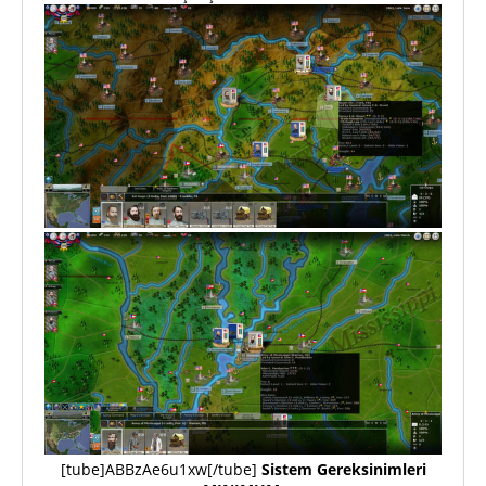
[tube]ABBzAe6u1xw[/tube]
Sistem Gereksinimleri