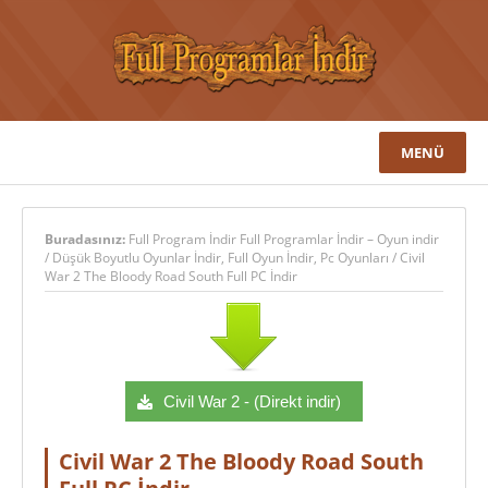
MENÜ
Buradasınız:
Full Program İndir Full Programlar İndir – Oyun indir
/
Düşük Boyutlu Oyunlar İndir
,
Full Oyun İndir
,
Pc Oyunları
/
Civil
War 2 The Bloody Road South Full PC İndir
Civil War 2 - (Direkt indir)
Civil War 2 The Bloody Road South