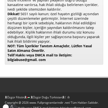
titizle incelenir ve yapılan şikayetin doğru olduğu
kanaatine varılırsa, hak ihlali olduğu belirlenen içerikler,
ivedi şekilde sitemizden kaldırılır.
Dikkat!
5651 sayılı kanun; özel hayatın gizliliği açısından
çeşitli düzenlemeler getirmiştir. İnternet üzerinde
herhangi bir içerik sebebiyle, haklarının ihlal edildiğini
düşünen kişiler, içeriğin yayından kaldırılmasını talep
edebiliyor. Kişilik haklarının ihlali durumu söz konusu
olduğunda, ilgili kişiler yer sağlayıcısına başvuru yaparak
hak ihlali bildirimi yapıyor.
NOT: Tüm İçerikler Tanıtım Amaçlıdır, Lütfen Yasal
Satın Almanız Önerilir.
Telif Hakkı veya DMCA mail to iletişim:
bilgiabuse@gmail. com
🎗Özgür Filistin🎗
🎗Özgür Doğu Türkistan🎗☾☆
Copyright @ 2026 www. Fullprogramlarindir .net/ Tüm Hakları Saklıdır.
Bilgi Telif Hakkı veya DMCA mail iletişim: bilgiabuse@gmail. com