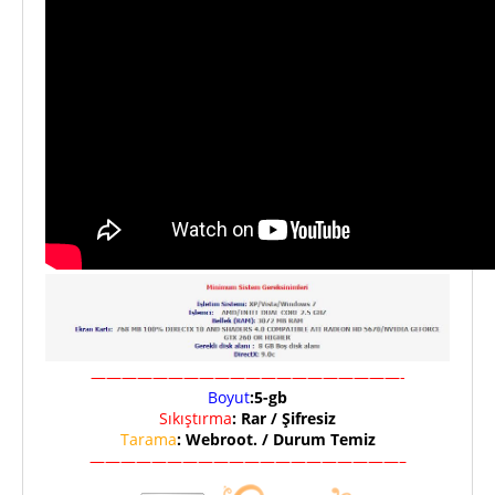
————————————————————-
Boyut
:5-gb
Sıkıştırma
: Rar / Şifresiz
Tarama
: Webroot. / Durum Temiz
————————————————————–