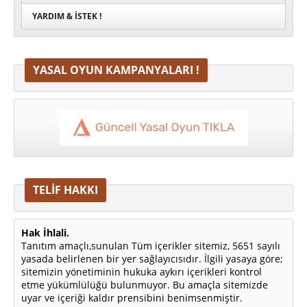
YARDIM & İSTEK !
YASAL OYUN KAMPANYALARI !
TELİF HAKKI
Hak İhlali.
Tanıtım amaçlı,sunulan Tüm içerikler sitemiz, 5651 sayılı
yasada belirlenen bir yer sağlayıcısıdır. İlgili yasaya göre;
sitemizin yönetiminin hukuka aykırı içerikleri kontrol
etme yükümlülüğü bulunmuyor. Bu amaçla sitemizde
uyar ve içeriği kaldır prensibini benimsenmiştir.