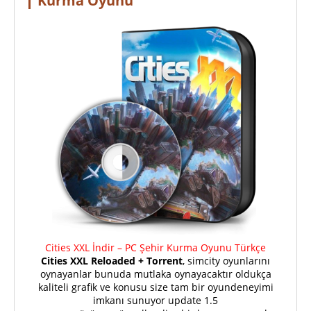
Kurma Oyunu
Cities XXL İndir – PC Şehir Kurma Oyunu Türkçe
Cities XXL Reloaded + Torrent
, simcity oyunlarını
oynayanlar bunuda mutlaka oynayacaktır oldukça
kaliteli grafik ve konusu size tam bir oyundeneyimi
imkanı sunuyor update 1.5