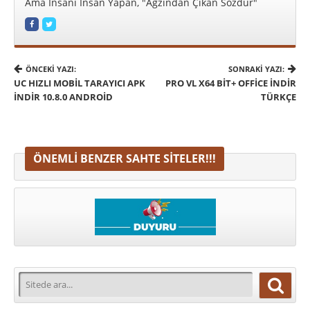
Ama İnsanı İnsan Yapan, "Ağzından Çıkan Sözdür"
ÖNCEKI YAZI:
SONRAKI YAZI:
UC HIZLI MOBIL TARAYICI APK
PRO VL X64 BIT+ OFFICE İNDIR
İNDIR 10.8.0 ANDROID
TÜRKÇE
ÖNEMLI BENZER SAHTE SITELER!!!