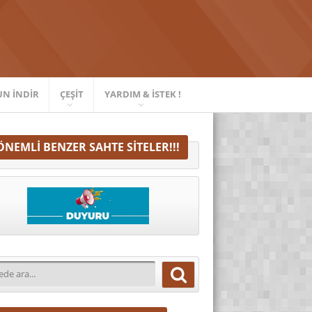
UN İNDIR
ÇEŞIT
YARDIM & İSTEK !
ÖNEMLI BENZER SAHTE SITELER!!!