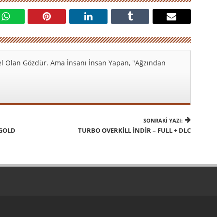
l Olan Gözdür. Ama İnsanı İnsan Yapan, "Ağzından
SONRAKI YAZI:
 GOLD
TURBO OVERKILL İNDIR – FULL + DLC