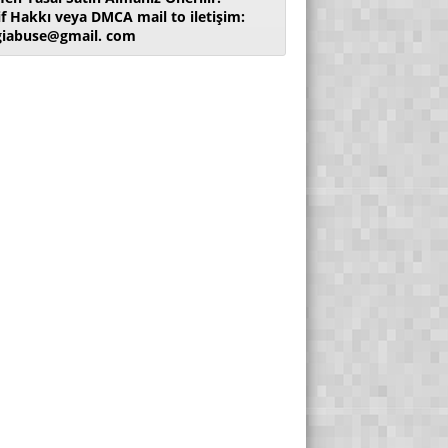
if Hakkı veya DMCA mail to iletişim:
giabuse@gmail. com