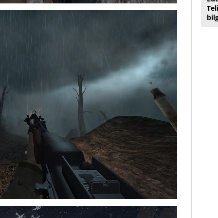
Tel
bil