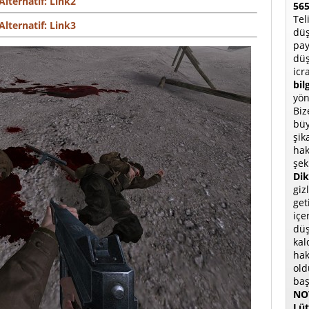
Alternatif: Link2
565
Tel
Alternatif: Link3
düş
pay
düş
icr
bil
yön
Biz
büy
şik
hak
şek
Dik
giz
get
içe
düş
kal
hak
old
baş
NOT
Lüt