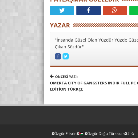
YAZAR
"İnsanda Güzel Olan Yüzdür Yüzde Güze
Çıkan Sözdür"
ÖNCEKI YAZI:
OMERTA CITY OF GANGSTERS İNDIR FULL PC
EDITION TÜRKÇE
🎗Özgür Filistin🎗
🎗Özgür Doğu Türkistan🎗☾☆