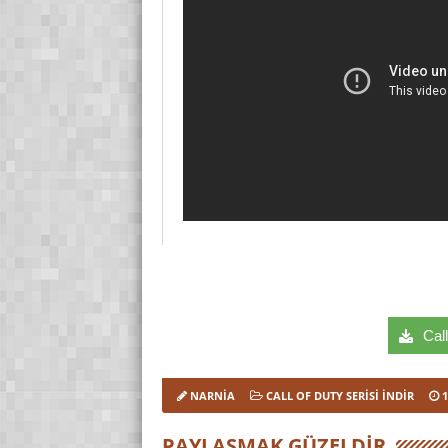
Call
NARNIA
CALL OF DUTY SERISI İNDIR
PAYLAŞMAK GÜZELDIR