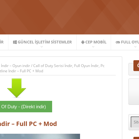
IR
GÜNCEL İŞLETIM SISTEMLER
CEP MOBIL
FULL OY
 İndir – Oyun indir
/
Call of Duty Serisi İndir
,
Full Oyun İndir
,
Pc
tline İndir – Full PC + Mod
 Of Duty - (Direkt indir)
ndir – Full PC + Mod