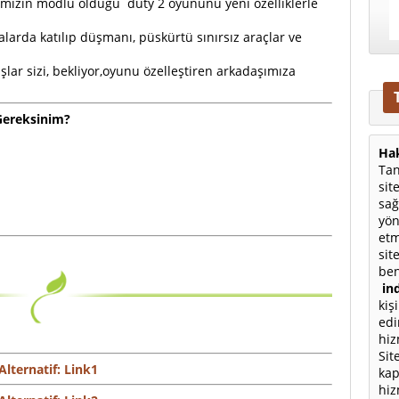
şımızın modlu olduğu duty 2 oyununu yeni özelliklerle
larda katılıp düşmanı, püskürtü sınırsız araçlar ve
ar sizi, bekliyor,oyunu özelleştiren arkadaşımıza
Gereksinim?
Hak
Tan
sit
sağ
yön
etm
sit
ben
ind
kiş
edi
hiz
Sit
Alternatif: Link1
kap
hiz