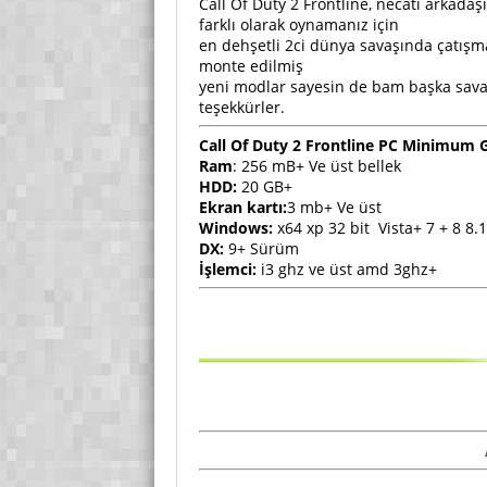
Call Of Duty 2 Frontline, necati arkada
farklı olarak oynamanız için
en dehşetli 2ci dünya savaşında çatışma
monte edilmiş
yeni modlar sayesin de bam başka savaşl
teşekkürler.
Call Of Duty 2 Frontline PC Minimum 
Ram
: 256 mB+ Ve üst bellek
HDD:
20 GB+
Ekran kartı:
3 mb+ Ve üst
Windows:
x64 xp 32 bit Vista+ 7 + 8 8.1
DX:
9+ Sürüm
İşlemci:
i3 ghz ve üst amd 3ghz+