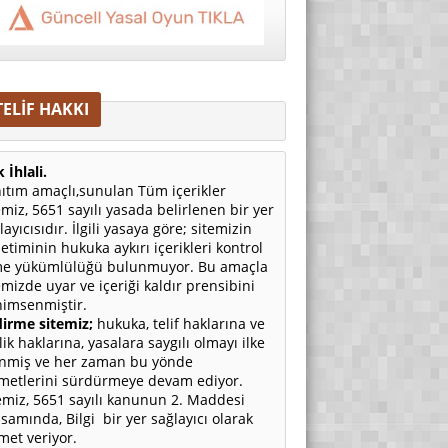
TELİF HAKKI
 İhlali.
ıtım amaçlı,sunulan Tüm içerikler
emiz, 5651 sayılı yasada belirlenen bir yer
layıcısıdır. İlgili yasaya göre; sitemizin
etiminin hukuka aykırı içerikleri kontrol
e yükümlülüğü bulunmuyor. Bu amaçla
emizde uyar ve içeriği kaldır prensibini
imsenmiştir.
irme sitemiz;
hukuka, telif haklarına ve
ilik haklarına, yasalara saygılı olmayı ilke
nmiş ve her zaman bu yönde
metlerini sürdürmeye devam ediyor.
emiz, 5651 sayılı kanunun 2. Maddesi
samında, Bilgi bir yer sağlayıcı olarak
met veriyor.