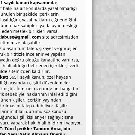
1 sayılı kanun kapsamında;
if hakkına ait konularda yasal olmadığı
ünülen bir şekilde içeriklerin
laşıldığını, yasal hakların çiğnendiğini
ünen hak sahipleri ya da aynı mesleği
a eden meslek birlikleri varsa,
giabuse@gmail. com
site adresimizden
etimimize ulaşabilir.
e ulaşan tüm talep, şikayet ve görüşler
ük bir titizle incelenir ve yapılan
ayetin doğru olduğu kanaatine varılırsa,
 ihlali olduğu belirlenen içerikler, ivedi
ilde sitemizden kaldırılır.
kat!
5651 sayılı kanun; özel hayatın
liliği açısından çeşitli düzenlemeler
irmiştir. İnternet üzerinde herhangi bir
rik sebebiyle, haklarının ihlal edildiğini
ünen kişiler, içeriğin yayından
dırılmasını talep edebiliyor. Kişilik
larının ihlali durumu söz konusu
uğunda, ilgili kişiler yer sağlayıcısına
vuru yaparak hak ihlali bildirimi yapıyor.
: Tüm İçerikler Tanıtım Amaçlıdır,
fen Yasal Satın Almanız Önerilir.