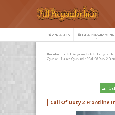
ANASAYFA
FULL PROGRAM IND
Buradasınız:
Full Program İndir Full Programlar
Oyunları
,
Türkçe Oyun İndir
/
Call Of Duty 2 Fron
Call
Call Of Duty 2 Frontline İ