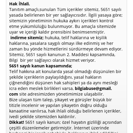
Hak İhlali.
Tanıtım amaçlı,sunulan Tüm içerikler sitemiz, 5651 sayılı
yasada belirlenen bir yer sağlayıcısıdır. İlgili yasaya göre;
sitemizin yönetiminin hukuka aykırı içerikleri kontrol
etme yükümlülüğü bulunmuyor. Bu amaçla sitemizde
uyar ve içeriği kaldır prensibini benimsenmiştir.
indirme sitemiz;
hukuka, telif haklarına ve kişilik
haklarına, yasalara saygılı olmayı ilke edinmiş ve her
zaman bu yönde hizmetlerini sürdürmeye devam ediyor.
Sitemiz, 5651 sayılı kanunun 2. Maddesi kapsamında,
Bilgi bir yer sağlayıcı olarak hizmet veriyor.
5651 sayılı kanun kapsamında;
Telif hakkına ait konularda yasal olmadığı düşünülen bir
şekilde içeriklerin paylaşıldığını, yasal hakların
çiğnendiğini düşünen hak sahipleri ya da aynı mesleği
icra eden meslek birlikleri varsa,
bilgiabuse@gmail.
com
site adresimizden yönetimimize ulaşabilir.
Bize ulaşan tüm talep, şikayet ve görüşler büyük bir
titizle incelenir ve yapılan şikayetin doğru olduğu
kanaatine varılırsa, hak ihlali olduğu belirlenen içerikler,
ivedi şekilde sitemizden kaldırılır.
Dikkat!
5651 sayılı kanun; özel hayatın gizliliği açısından
çeşitli düzenlemeler getirmiştir. İnternet üzerinde