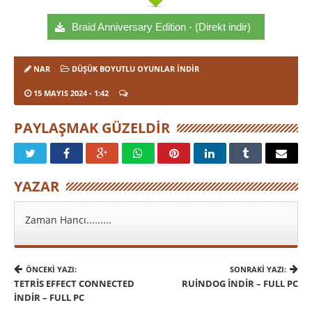
Braid Anniversary Edition - (Direkt indir)
NAR
DÜŞÜK BOYUTLU OYUNLAR İNDIR
15 MAYIS 2024
- 1:42
PAYLAŞMAK GÜZELDIR
YAZAR
Zaman Hancı.........
ÖNCEKI YAZI:
SONRAKI YAZI:
TETRIS EFFECT CONNECTED
RUINDOG İNDIR – FULL PC
İNDIR – FULL PC