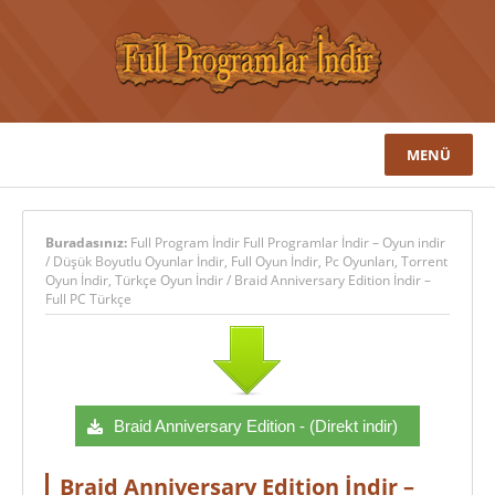
MENÜ
Buradasınız:
Full Program İndir Full Programlar İndir – Oyun indir
/
Düşük Boyutlu Oyunlar İndir
,
Full Oyun İndir
,
Pc Oyunları
,
Torrent
Oyun İndir
,
Türkçe Oyun İndir
/
Braid Anniversary Edition İndir –
Full PC Türkçe
Braid Anniversary Edition - (Direkt indir)
Braid Anniversary Edition İndir –