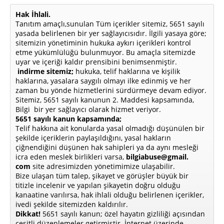
Hak İhlali.
Tanıtım amaçlı,sunulan Tüm içerikler sitemiz, 5651 sayılı
yasada belirlenen bir yer sağlayıcısıdır. İlgili yasaya göre;
sitemizin yönetiminin hukuka aykırı içerikleri kontrol
etme yükümlülüğü bulunmuyor. Bu amaçla sitemizde
uyar ve içeriği kaldır prensibini benimsenmiştir.
indirme sitemiz;
hukuka, telif haklarına ve kişilik
haklarına, yasalara saygılı olmayı ilke edinmiş ve her
zaman bu yönde hizmetlerini sürdürmeye devam ediyor.
Sitemiz, 5651 sayılı kanunun 2. Maddesi kapsamında,
Bilgi bir yer sağlayıcı olarak hizmet veriyor.
5651 sayılı kanun kapsamında;
Telif hakkına ait konularda yasal olmadığı düşünülen bir
şekilde içeriklerin paylaşıldığını, yasal hakların
çiğnendiğini düşünen hak sahipleri ya da aynı mesleği
icra eden meslek birlikleri varsa,
bilgiabuse@gmail.
com
site adresimizden yönetimimize ulaşabilir.
Bize ulaşan tüm talep, şikayet ve görüşler büyük bir
titizle incelenir ve yapılan şikayetin doğru olduğu
kanaatine varılırsa, hak ihlali olduğu belirlenen içerikler,
ivedi şekilde sitemizden kaldırılır.
Dikkat!
5651 sayılı kanun; özel hayatın gizliliği açısından
çeşitli düzenlemeler getirmiştir. İnternet üzerinde