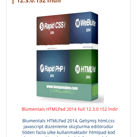
12.3.0.152 İndir
Blumentals HTMLPad 2014 Full 12.3.0.152 İndir
Blumentals HTMLPad 2014, Gelişmiş html,css
javascript düzenleme oluşturma editörüdür
50den fazla ülke kullanmaktadır htmlpad kod