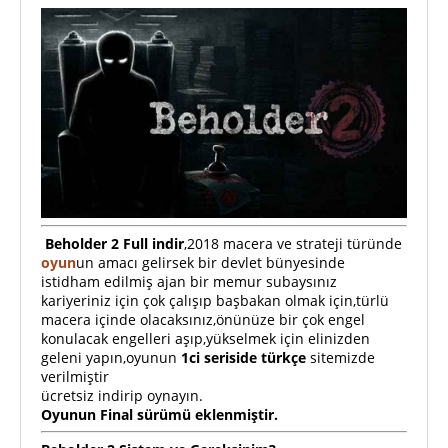
Beholder 2 Full indir
,2018 macera ve strateji türünde
oyun
un amacı gelirsek bir devlet bünyesinde
istidham edilmiş ajan bir memur subaysınız
kariyeriniz için çok çalışıp başbakan olmak için,türlü
macera içinde olacaksınız,önünüze bir çok engel
konulacak engelleri aşıp,yükselmek için elinizden
geleni yapın,oyunun
1ci seriside türkçe
sitemizde
verilmiştir
ücretsiz indirip oynayın.
Oyunun Final sürümü eklenmiştir.