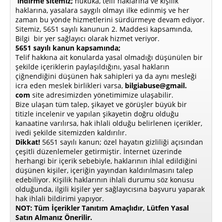
indirme sitemiz;
hukuka, telif haklarına ve kişilik
haklarına, yasalara saygılı olmayı ilke edinmiş ve her
zaman bu yönde hizmetlerini sürdürmeye devam ediyor.
Sitemiz, 5651 sayılı kanunun 2. Maddesi kapsamında,
Bilgi bir yer sağlayıcı olarak hizmet veriyor.
5651 sayılı kanun kapsamında;
Telif hakkına ait konularda yasal olmadığı düşünülen bir
şekilde içeriklerin paylaşıldığını, yasal hakların
çiğnendiğini düşünen hak sahipleri ya da aynı mesleği
icra eden meslek birlikleri varsa,
bilgiabuse@gmail.
com
site adresimizden yönetimimize ulaşabilir.
Bize ulaşan tüm talep, şikayet ve görüşler büyük bir
titizle incelenir ve yapılan şikayetin doğru olduğu
kanaatine varılırsa, hak ihlali olduğu belirlenen içerikler,
ivedi şekilde sitemizden kaldırılır.
Dikkat!
5651 sayılı kanun; özel hayatın gizliliği açısından
çeşitli düzenlemeler getirmiştir. İnternet üzerinde
herhangi bir içerik sebebiyle, haklarının ihlal edildiğini
düşünen kişiler, içeriğin yayından kaldırılmasını talep
edebiliyor. Kişilik haklarının ihlali durumu söz konusu
olduğunda, ilgili kişiler yer sağlayıcısına başvuru yaparak
hak ihlali bildirimi yapıyor.
NOT: Tüm İçerikler Tanıtım Amaçlıdır, Lütfen Yasal
Satın Almanız Önerilir.