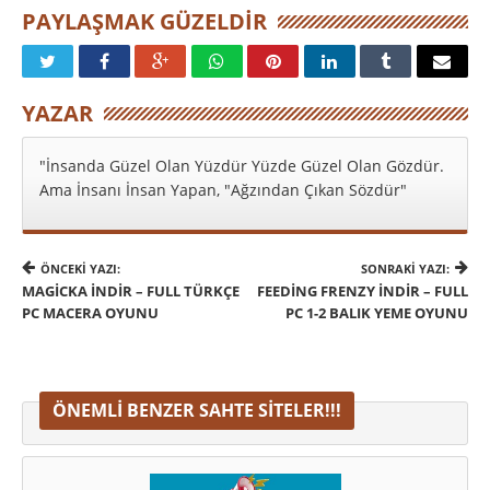
PAYLAŞMAK GÜZELDIR
YAZAR
"İnsanda Güzel Olan Yüzdür Yüzde Güzel Olan Gözdür.
Ama İnsanı İnsan Yapan, "Ağzından Çıkan Sözdür"
ÖNCEKI YAZI:
SONRAKI YAZI:
MAGICKA İNDIR – FULL TÜRKÇE
FEEDING FRENZY İNDIR – FULL
PC MACERA OYUNU
PC 1-2 BALIK YEME OYUNU
ÖNEMLI BENZER SAHTE SITELER!!!