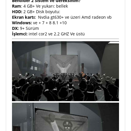
Beholder 2 Sistem ve Gereksinim?
Ram
: 4 GB+ Ve yukarı: bellek
HDD:
2 GB+ Disk boyutu:
Ekran kartı:
Nvdia gt630+ ve üzeri Amd radeon vb
Windows:
ve + 7 + 8 8.1 +10
DX:
9+ Sürüm
İşlemci:
intel cor2 ve 2.2 GHZ Ve üstü