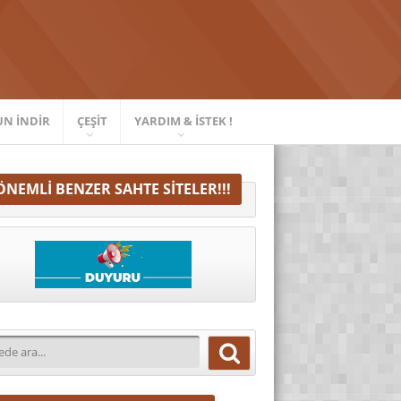
UN İNDIR
ÇEŞIT
YARDIM & İSTEK !
ÖNEMLI BENZER SAHTE SITELER!!!