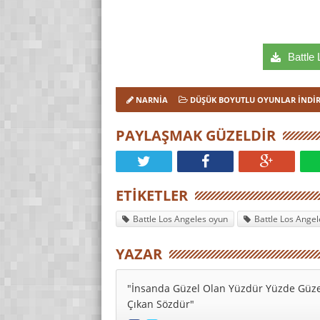
Battle 
NARNIA
DÜŞÜK BOYUTLU OYUNLAR İNDI
PAYLAŞMAK GÜZELDIR
ETIKETLER
Battle Los Angeles oyun
Battle Los Angel
YAZAR
"İnsanda Güzel Olan Yüzdür Yüzde Güze
Çıkan Sözdür"