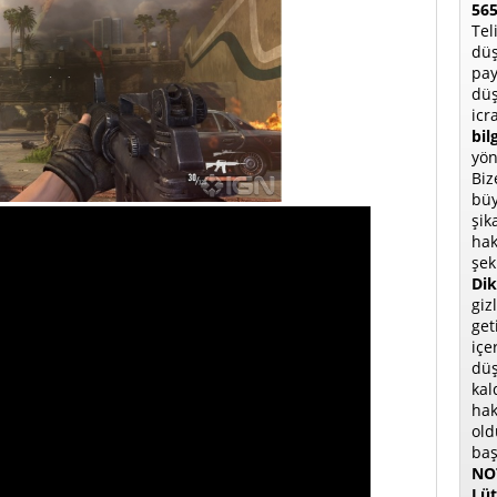
565
Tel
düş
pay
düş
icr
bil
yön
Biz
büy
şik
hak
şek
Dik
giz
get
içe
düş
kal
hak
old
baş
NOT
Lüt