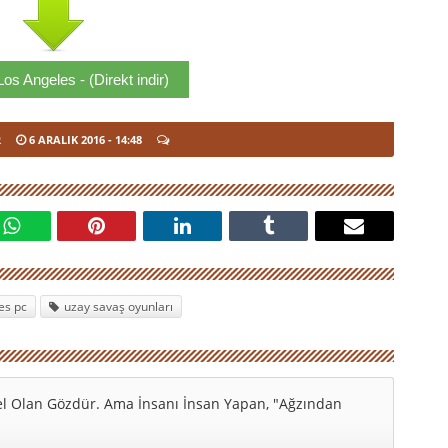
Los Angeles - (Direkt indir)
R
6 ARALIK 2016
- 14:48
es pc
uzay savaş oyunları
l Olan Gözdür. Ama İnsanı İnsan Yapan, "Ağzından