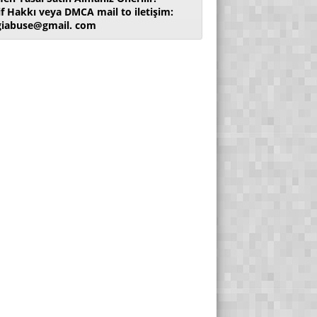
if Hakkı veya DMCA mail to iletişim:
giabuse@gmail. com