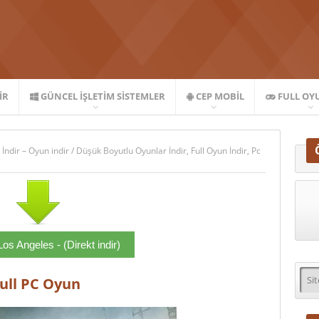
IR
GÜNCEL İŞLETIM SISTEMLER
CEP MOBIL
FULL OY
 İndir – Oyun indir
/
Düşük Boyutlu Oyunlar İndir
,
Full Oyun İndir
,
Pc
Los Angeles - (Direkt indir)
Full PC Oyun