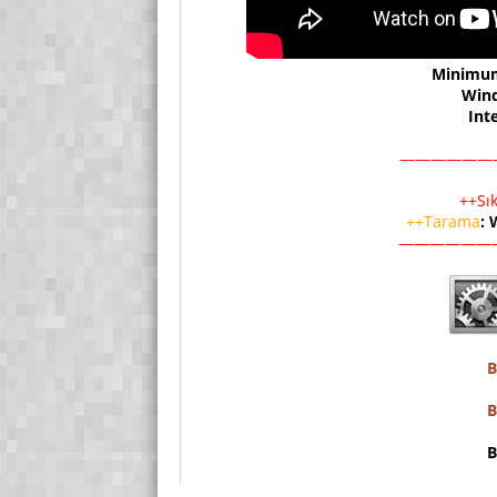
Minimum
Wind
Int
——————
++Sı
++Tarama
:
——————
B
B
B