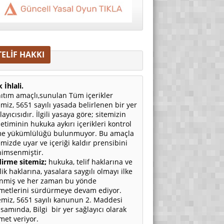
TELİF HAKKI
 İhlali.
ıtım amaçlı,sunulan Tüm içerikler
emiz, 5651 sayılı yasada belirlenen bir yer
layıcısıdır. İlgili yasaya göre; sitemizin
etiminin hukuka aykırı içerikleri kontrol
e yükümlülüğü bulunmuyor. Bu amaçla
emizde uyar ve içeriği kaldır prensibini
imsenmiştir.
irme sitemiz;
hukuka, telif haklarına ve
ilik haklarına, yasalara saygılı olmayı ilke
nmiş ve her zaman bu yönde
metlerini sürdürmeye devam ediyor.
emiz, 5651 sayılı kanunun 2. Maddesi
samında, Bilgi bir yer sağlayıcı olarak
met veriyor.