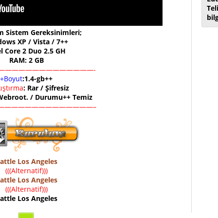
Tel
bil
 Sistem Gereksinimleri;
ows XP / Vista / 7++
el Core 2 Duo 2.5 GH
RAM: 2 GB
——————————————-
+Boyut
:1.4-gb++
kıştırma
: Rar / Şifresiz
 Webroot. / Durumu++ Temiz
——————————————–
attle Los Angeles
(((Alternatif)))
attle Los Angeles
(((Alternatif)))
attle Los Angeles