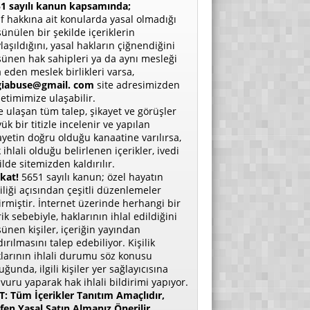
1 sayılı kanun kapsamında;
if hakkına ait konularda yasal olmadığı
ünülen bir şekilde içeriklerin
laşıldığını, yasal hakların çiğnendiğini
ünen hak sahipleri ya da aynı mesleği
a eden meslek birlikleri varsa,
giabuse@gmail. com
site adresimizden
etimimize ulaşabilir.
e ulaşan tüm talep, şikayet ve görüşler
ük bir titizle incelenir ve yapılan
ayetin doğru olduğu kanaatine varılırsa,
 ihlali olduğu belirlenen içerikler, ivedi
ilde sitemizden kaldırılır.
kat!
5651 sayılı kanun; özel hayatın
liliği açısından çeşitli düzenlemeler
irmiştir. İnternet üzerinde herhangi bir
rik sebebiyle, haklarının ihlal edildiğini
ünen kişiler, içeriğin yayından
dırılmasını talep edebiliyor. Kişilik
larının ihlali durumu söz konusu
uğunda, ilgili kişiler yer sağlayıcısına
vuru yaparak hak ihlali bildirimi yapıyor.
: Tüm İçerikler Tanıtım Amaçlıdır,
fen Yasal Satın Almanız Önerilir.