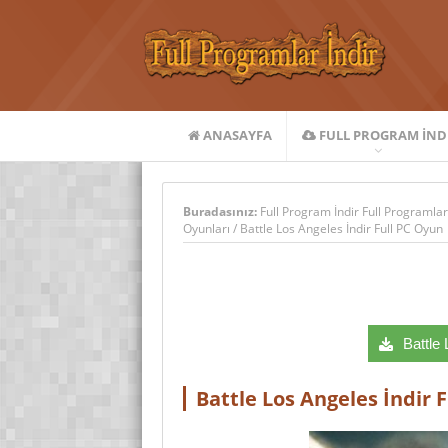
ANASAYFA
FULL PROGRAM IND
Buradasınız:
Full Program İndir Full Programlar
Oyunları
/
Battle Los Angeles İndir Full PC Oyun
Battle 
Battle Los Angeles İndir 