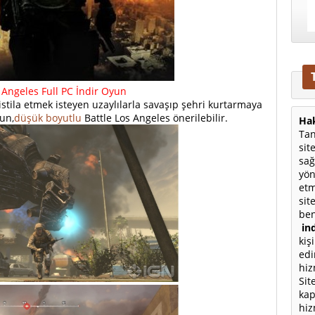
 Angeles Full PC İndir Oyun
stila etmek isteyen uzaylılarla savaşıp şehri kurtarmaya
yun,
düşük boyutlu
Battle Los Angeles önerilebilir.
Hak
Tan
sit
sağ
yön
etm
sit
ben
ind
kiş
edi
hiz
Sit
kap
hiz