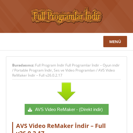
MENÜ
Buradasınız:
Full Program İndir Full Programlar İndir – Oyun indir
/
Portable Program İndir
,
Ses ve Video Programları
/
AVS Video
ReMaker İndir – Full v26.0.2.17
AVS Video ReMaker - (Direkt indir)
AVS Video ReMaker İndir – Full