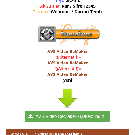
Boyut
:62-mb
Sıkıştırma
: Rar / Şifre:12345
Tarama
: Webroot. / Durum Temiz
————————————————————–
AVS Video ReMaker
(((Alternatif)))
AVS Video ReMaker
(((Alternatif)))
AVS Video ReMaker
yeni
AVS Video ReMaker - (Direkt indir)
NARNIA
PORTABLE PROGRAM İNDIR