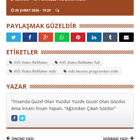
20 ŞUBAT 2026
- 19:20
PAYLAŞMAK GÜZELDIR
ETIKETLER
AVS Video ReMaker
AVS Video ReMaker full
AVS Video ReMaker indir
vido kesme programları indir
YAZAR
"İnsanda Güzel Olan Yüzdür Yüzde Güzel Olan Gözdür.
Ama İnsanı İnsan Yapan, "Ağzından Çıkan Sözdür"
ÖNCEKI YAZI:
SONRAKI YAZI: