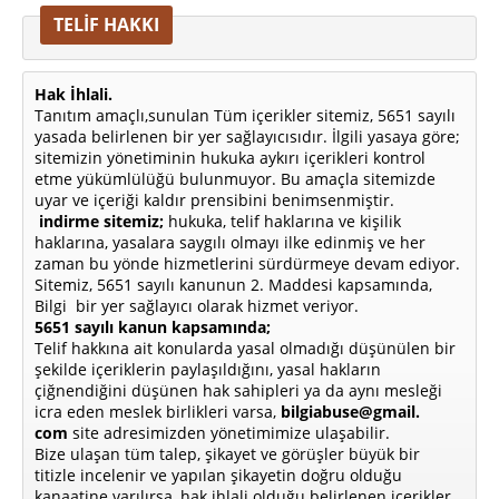
TELİF HAKKI
Hak İhlali.
Tanıtım amaçlı,sunulan Tüm içerikler sitemiz, 5651 sayılı
yasada belirlenen bir yer sağlayıcısıdır. İlgili yasaya göre;
sitemizin yönetiminin hukuka aykırı içerikleri kontrol
etme yükümlülüğü bulunmuyor. Bu amaçla sitemizde
uyar ve içeriği kaldır prensibini benimsenmiştir.
indirme sitemiz;
hukuka, telif haklarına ve kişilik
haklarına, yasalara saygılı olmayı ilke edinmiş ve her
zaman bu yönde hizmetlerini sürdürmeye devam ediyor.
Sitemiz, 5651 sayılı kanunun 2. Maddesi kapsamında,
Bilgi bir yer sağlayıcı olarak hizmet veriyor.
5651 sayılı kanun kapsamında;
Telif hakkına ait konularda yasal olmadığı düşünülen bir
şekilde içeriklerin paylaşıldığını, yasal hakların
çiğnendiğini düşünen hak sahipleri ya da aynı mesleği
icra eden meslek birlikleri varsa,
bilgiabuse@gmail.
com
site adresimizden yönetimimize ulaşabilir.
Bize ulaşan tüm talep, şikayet ve görüşler büyük bir
titizle incelenir ve yapılan şikayetin doğru olduğu
kanaatine varılırsa, hak ihlali olduğu belirlenen içerikler,