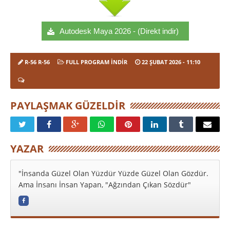
Autodesk Maya 2026 - (Direkt indir)
R-56 R-56
FULL PROGRAM INDIR
22 ŞUBAT 2026
- 11:10
PAYLAŞMAK GÜZELDIR
YAZAR
"İnsanda Güzel Olan Yüzdür Yüzde Güzel Olan Gözdür.
Ama İnsanı İnsan Yapan, "Ağzından Çıkan Sözdür"