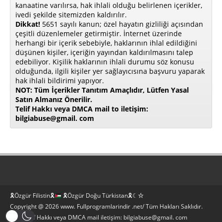
kanaatine varılırsa, hak ihlali olduğu belirlenen içerikler,
ivedi şekilde sitemizden kaldırılır.
Dikkat!
5651 sayılı kanun; özel hayatın gizliliği açısından
çeşitli düzenlemeler getirmiştir. İnternet üzerinde
herhangi bir içerik sebebiyle, haklarının ihlal edildiğini
düşünen kişiler, içeriğin yayından kaldırılmasını talep
edebiliyor. Kişilik haklarının ihlali durumu söz konusu
olduğunda, ilgili kişiler yer sağlayıcısına başvuru yaparak
hak ihlali bildirimi yapıyor.
NOT: Tüm İçerikler Tanıtım Amaçlıdır, Lütfen Yasal
Satın Almanız Önerilir.
Telif Hakkı veya DMCA mail to iletişim:
bilgiabuse@gmail. com
🎗Özgür Filistin🎗
🎗Özgür Doğu Türkistan🎗☾☆
Copyright @ 2026 www. Fullprogramlarindir .net/ Tüm Hakları Saklıdır.
Bilgi Telif Hakkı veya DMCA mail iletişim: bilgiabuse@gmail. com