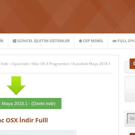
IR
GÜNCEL İŞLETIM SISTEMLER
CEP MOBIL
FULL OY
 İndir – Oyun indir
/
Mac OS X Programları
/
Autodesk Maya 2018.1
Maya 2018.1 - (Direkt indir)
 OSX İndir Fulll