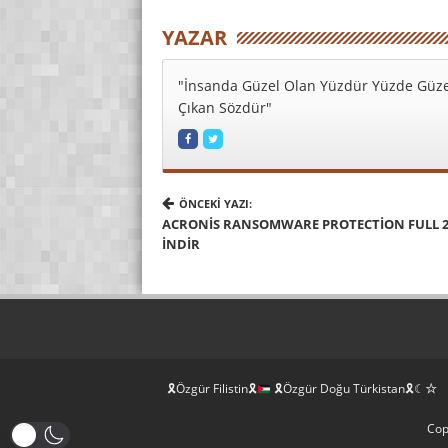
YAZAR
"İnsanda Güzel Olan Yüzdür Yüzde Güze
Çıkan Sözdür"
ÖNCEKI YAZI:
ACRONIS RANSOMWARE PROTECTION FULL 2.
İNDIR
🎗Özgür Filistin🎗
🎗Özgür Doğu Türkistan🎗☾☆
Cop