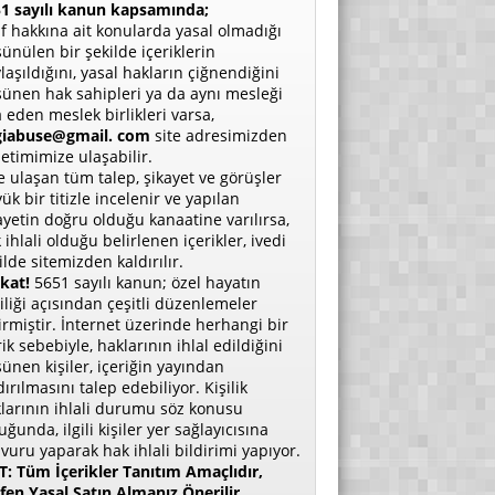
1 sayılı kanun kapsamında;
if hakkına ait konularda yasal olmadığı
ünülen bir şekilde içeriklerin
laşıldığını, yasal hakların çiğnendiğini
ünen hak sahipleri ya da aynı mesleği
a eden meslek birlikleri varsa,
giabuse@gmail. com
site adresimizden
etimimize ulaşabilir.
e ulaşan tüm talep, şikayet ve görüşler
ük bir titizle incelenir ve yapılan
ayetin doğru olduğu kanaatine varılırsa,
 ihlali olduğu belirlenen içerikler, ivedi
ilde sitemizden kaldırılır.
kat!
5651 sayılı kanun; özel hayatın
liliği açısından çeşitli düzenlemeler
irmiştir. İnternet üzerinde herhangi bir
rik sebebiyle, haklarının ihlal edildiğini
ünen kişiler, içeriğin yayından
dırılmasını talep edebiliyor. Kişilik
larının ihlali durumu söz konusu
uğunda, ilgili kişiler yer sağlayıcısına
vuru yaparak hak ihlali bildirimi yapıyor.
: Tüm İçerikler Tanıtım Amaçlıdır,
fen Yasal Satın Almanız Önerilir.