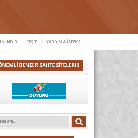
UN İNDIR
ÇEŞIT
YARDIM & İSTEK !
ÖNEMLI BENZER SAHTE SITELER!!!