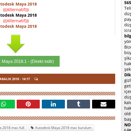
565
todesk Maya 2018
Tel
(((Alternatif)))
düş
todesk Maya 2018
pay
(((Alternatif)))
düş
todesk Maya 2018
icr
bil
yön
Biz
büy
şik
Maya 2018.1 - (Direkt indir)
hak
şek
Dik
 ARALIK 2018
- 14:17
giz
get
içe
düş
kal
hak
old
baş
NOT
 2018 mac full
Autodesk Maya 2018 mac kurulum
Lüt