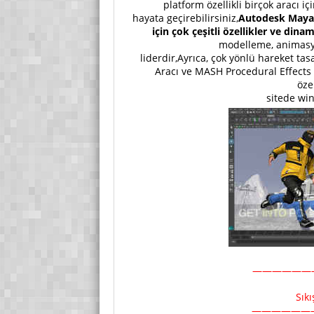
platform özellikli birçok aracı 
hayata geçirebilirsiniz,
Autodesk Maya, 
için çok çeşitli özellikler ve dina
modelleme, animasy
liderdir,Ayrıca, çok yönlü hareket t
Aracı ve MASH Procedural Effects 
öze
sitede wi
——————
Sık
——————