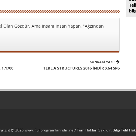
Tel
bil
l Olan Gözdür. Ama İnsanı İnsan Yapan, "Ağzından
SONRAKI YAZI:
1.1700
TEKL A STRUCTURES 2016 İNDIR X64 SP6
yright @ 2026 www. Fullprogramlarindir .net/ Tüm Hakları Saklıdır. Bilgi Telif H