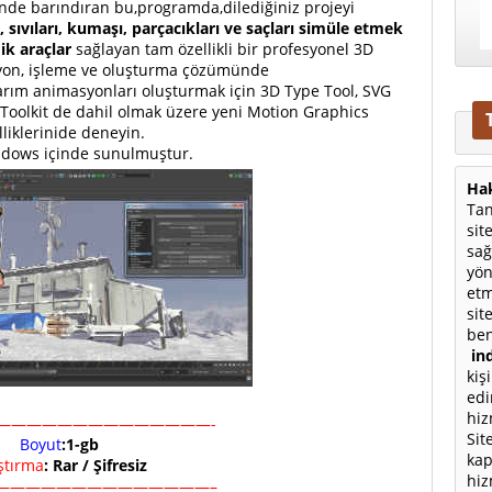
içinde barındıran bu,programda,dilediğiniz projeyi
sıvıları, kumaşı, parçacıkları ve saçları simüle etmek
mik araçlar
sağlayan tam özellikli bir profesyonel 3D
on, işleme ve oluşturma çözümünde
asarım animasyonları oluşturmak için 3D Type Tool, SVG
Toolkit de dahil olmak üzere yeni Motion Graphics
lliklerinide deneyin.
ndows içinde sunulmuştur.
Hak
Tan
sit
sağ
yön
etm
sit
ben
ind
kiş
edi
hiz
——————————————-
Sit
Boyut
:1-gb
kap
ıştırma
: Rar / Şifresiz
hiz
——————————————–