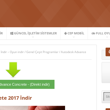
IR
GÜNCEL İŞLETIM SISTEMLER
CEP MOBIL
FULL OY
 İndir – Oyun indir
/
Genel Çeşit Programlar
/
Autodesk Advance
vance Concrete - (Direkt indir)
te 2017 İndir