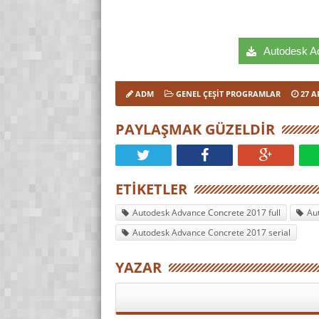
Autodesk Ad
ADM
GENEL ÇEŞIT PROGRAMLAR
27 A
PAYLAŞMAK GÜZELDIR
ETIKETLER
Autodesk Advance Concrete 2017 full
Au
Autodesk Advance Concrete 2017 serial
YAZAR