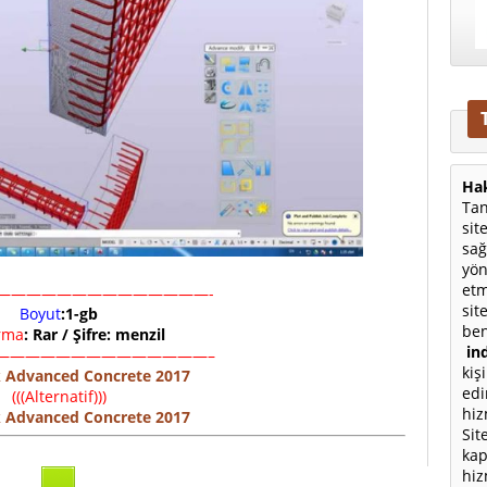
Hak
Tan
sit
sağ
yön
etm
——————————————-
sit
Boyut
:1-gb
ben
ırma
: Rar / Şifre: menzil
ind
——————————————–
kiş
 Advanced Concrete 2017
edi
(((Alternatif)))
hiz
 Advanced Concrete 2017
Sit
kap
hiz