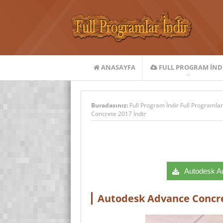
ANASAYFA
FULL PROGRAM IND
Buradasınız:
Full Program İndir Full Programlar
Concrete 2017 İndir
Autodesk Ad
Autodesk Advance Concre