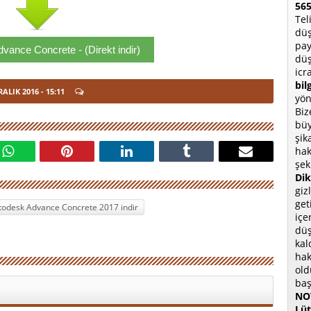
565
Tel
düş
pay
vance Concrete - (Direkt indir)
düş
icr
bil
RALIK 2016
- 15:11
yön
Biz
büy
şik
hak
şek
Dik
giz
get
todesk Advance Concrete 2017 indir
içe
düş
kal
hak
old
baş
NOT
Lüt