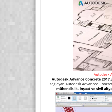
Autodesk A
Autodesk Advance Concrete 2017,
sağlayan Autodesk Advanced Concrete
mühendislik, inşaat ve sivil alty