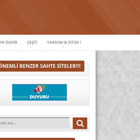
UN İNDIR
ÇEŞIT
YARDIM & İSTEK !
ÖNEMLI BENZER SAHTE SITELER!!!