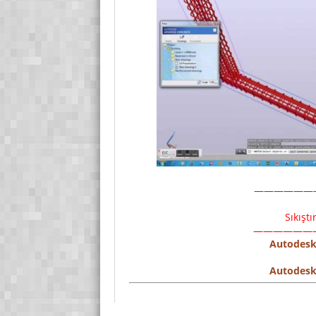
——————
Sıkışt
——————
Autodesk
Autodesk