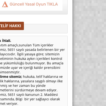
TELİF HAKKI
 İhlali.
ıtım amaçlı,sunulan Tüm içerikler
emiz, 5651 sayılı yasada belirlenen bir yer
layıcısıdır. İlgili yasaya göre; sitemizin
etiminin hukuka aykırı içerikleri kontrol
e yükümlülüğü bulunmuyor. Bu amaçla
emizde uyar ve içeriği kaldır prensibini
imsenmiştir.
irme sitemiz;
hukuka, telif haklarına ve
ilik haklarına, yasalara saygılı olmayı ilke
nmiş ve her zaman bu yönde
metlerini sürdürmeye devam ediyor.
emiz, 5651 sayılı kanunun 2. Maddesi
samında, Bilgi bir yer sağlayıcı olarak
met veriyor.