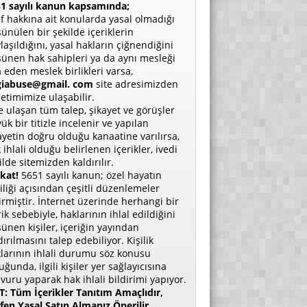
1 sayılı kanun kapsamında;
if hakkına ait konularda yasal olmadığı
ünülen bir şekilde içeriklerin
laşıldığını, yasal hakların çiğnendiğini
ünen hak sahipleri ya da aynı mesleği
a eden meslek birlikleri varsa,
giabuse@gmail. com
site adresimizden
etimimize ulaşabilir.
e ulaşan tüm talep, şikayet ve görüşler
ük bir titizle incelenir ve yapılan
ayetin doğru olduğu kanaatine varılırsa,
 ihlali olduğu belirlenen içerikler, ivedi
ilde sitemizden kaldırılır.
kat!
5651 sayılı kanun; özel hayatın
liliği açısından çeşitli düzenlemeler
irmiştir. İnternet üzerinde herhangi bir
rik sebebiyle, haklarının ihlal edildiğini
ünen kişiler, içeriğin yayından
dırılmasını talep edebiliyor. Kişilik
larının ihlali durumu söz konusu
uğunda, ilgili kişiler yer sağlayıcısına
vuru yaparak hak ihlali bildirimi yapıyor.
: Tüm İçerikler Tanıtım Amaçlıdır,
fen Yasal Satın Almanız Önerilir.